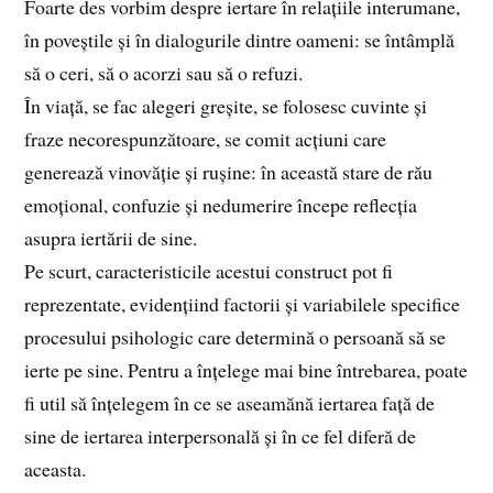
Foarte des vorbim despre iertare în relațiile interumane,
în poveștile și în dialogurile dintre oameni: se întâmplă
să o ceri, să o acorzi sau să o refuzi.
În viață, se fac alegeri greșite, se folosesc cuvinte și
fraze necorespunzătoare, se comit acțiuni care
generează vinovăție și rușine: în această stare de rău
emoțional, confuzie și nedumerire începe reflecția
asupra iertării de sine.
Pe scurt, caracteristicile acestui construct pot fi
reprezentate, evidențiind factorii și variabilele specifice
procesului psihologic care determină o persoană să se
ierte pe sine. Pentru a înțelege mai bine întrebarea, poate
fi util să înțelegem în ce se aseamănă iertarea față de
sine de iertarea interpersonală și în ce fel diferă de
aceasta.