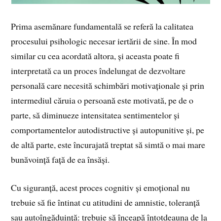
Prima asemănare fundamentală se referă la calitatea
procesului psihologic necesar iertării de sine. În mod
similar cu cea acordată altora, și aceasta poate fi
interpretată ca un proces îndelungat de dezvoltare
personală care necesită schimbări motivaționale și prin
intermediul căruia o persoană este motivată, pe de o
parte, să diminueze intensitatea sentimentelor și
comportamentelor autodistructive și autopunitive și, pe
de altă parte, este încurajată treptat să simtă o mai mare
bunăvoință față de ea însăși.
Cu siguranță, acest proces cognitiv și emoțional nu
trebuie să fie întinat cu atitudini de amnistie, toleranță
sau autoîngăduință: trebuie să înceapă întotdeauna de la