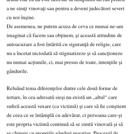
a ne simți vinovați sau pentru a deveni judecători severi
cu noi înșine.
De asemenea, ne putem acuza de ceva ce numai ne-am
imaginat că facem sau obținem, și această atitudine de
autoacuzare a fost întărită cu siguranță de religie, care
nu a încetat niciodată să stigmatizeze și să sancționeze
nu numai acțiunile, ci, mai presus de toate, intențiile și
gândurile.
Reluând tema diferențelor dintre cele două forme de
iertare, în cea adresată sieși nu există un „altul“ care
suferă această vexare (ca victimă) și care să fie conștient
de ceea ce se întâmplă cu adevărat, ci persoana care-și
este propria victimă continuă să se simtă vinovată și să
se chinuie cu propriile gânduri negative. Procesul de