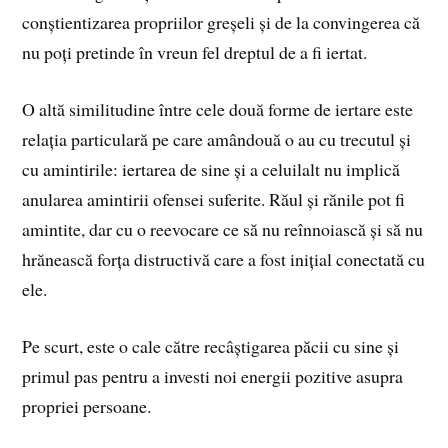
conștientizarea propriilor greșeli și de la convingerea că
nu poți pretinde în vreun fel dreptul de a fi iertat.
O altă similitudine între cele două forme de iertare este
relația particulară pe care amândouă o au cu trecutul și
cu amintirile: iertarea de sine și a celuilalt nu implică
anularea amintirii ofensei suferite. Răul și rănile pot fi
amintite, dar cu o reevocare ce să nu reînnoiască și să nu
hrănească forța distructivă care a fost inițial conectată cu
ele.
Pe scurt, este o cale către recâștigarea păcii cu sine și
primul pas pentru a investi noi energii pozitive asupra
propriei persoane.