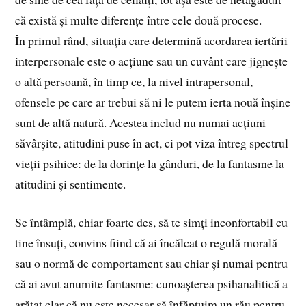
că există și multe diferențe între cele două procese.
În primul rând, situația care determină acordarea iertării
interpersonale este o acțiune sau un cuvânt care jignește
o altă persoană, în timp ce, la nivel intrapersonal,
ofensele pe care ar trebui să ni le putem ierta nouă înșine
sunt de altă natură. Acestea includ nu numai acțiuni
săvârșite, atitudini puse în act, ci pot viza întreg spectrul
vieții psihice: de la dorințe la gânduri, de la fantasme la
atitudini și sentimente.
Se întâmplă, chiar foarte des, să te simți inconfortabil cu
tine însuți, convins fiind că ai încălcat o regulă morală
sau o normă de comportament sau chiar și numai pentru
că ai avut anumite fantasme: cunoașterea psihanalitică a
arătat clar că nu este necesar să înfăptuim un rău pentru