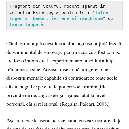
Fragment din volumul recent apărut în 
colecția Psihologia pentru toți "
Între 
Înger și Demon, iertare și ranchiună
" de 
Laura Tappatà
Când se întâmplă acest lucru, din angoasa inițială legată
de sentimentul de vinovăție pentru ceea ce a fost comis,
are loc o întoarcere la experimentarea unei intimități
reînnoite cu sine. Aceasta înseamnă atingerea unei
dispoziții mentale capabile să contracareze toate acele
efecte negative pe care le pot provoca ruminațiile
privind erorile, angoasele și rușinea, atât la nivel
personal, cât și relațional. (Regalia, Paleari, 2008.)
Așa cum există asemănări ce caracterizează iertarea față
de sine de cea față de ceilalți, tot așa este de netăgăduit