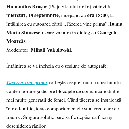
Humanitas Brașov
(Piața Sfatului nr.16) vă invită
miercuri, 18 septembrie
ora 18:00
, începând cu
, la
Ioana
întâlnirea cu autoarea cărții „Tăcerea vine prima”,
Maria Stăncescu
Georgeta
, care va intra în dialog cu
Moarcăs
.
Mihail Vakulovski
Moderator:
.
Întâlnirea se va încheia cu o sesiune de autografe.
Tăcerea vine prima
vorbește despre trauma unei familii
contemporane şi despre blocajele de comunicare dintre
mai multe generații de femei. Când tăcerea se instalează
într-o familie, toate comportamentele sunt creatoare de
traume. Singura soluție pare să fie depășirea fricii și
deschiderea rănilor.