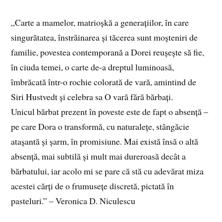
„Carte a mamelor, matrioșkă a generațiilor, în care
singurătatea, înstrăinarea și tăcerea sunt moșteniri de
familie, povestea contemporană a Dorei reușește să fie,
în ciuda temei, o carte de-­a dreptul luminoasă,
îmbrăcată într­-o rochie colorată de vară, amintind de
Siri Hustvedt și celebra sa O vară fără bărbați.
Unicul bărbat prezent în poveste este de fapt o absență –
pe care Dora o transformă, cu naturalețe, stângăcie
atașantă și șarm, în promisiune. Mai există însă o altă
absență, mai subtilă și mult mai dureroasă decât a
bărbatului, iar acolo mi se pare că stă cu adevărat miza
acestei cărți de o frumusețe discretă, pictată în
pasteluri.” – Veronica D. Niculescu