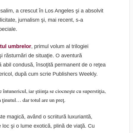
salim, a crescut în Los Angeles şi a absolvit
icitate, jurnalism şi, mai recent, s-a
peciale.
tul umbrelor
, primul volum al trilogiei
i răsturnări de situaţie. O aventură
ă abil condusă, însoţită permanent de o reţea
ericol, după cum scrie Publishers Weekly.
întunericul, iar ştiinţa se ciocneşte cu superstiţia,
 ţinutul… dar totul are un preţ.
e magică, având o scriitură luxuriantă,
 loc şi o lume exotică, plină de viaţă. Cu