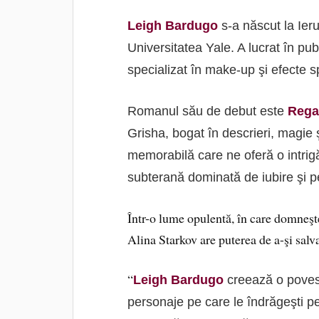
Leigh Bardugo
s-a născut la Ieru
Universitatea Yale. A lucrat în publ
specializat în make-up şi efecte s
Romanul său de debut este
Rega
Grisha, bogat în descrieri, magie ş
memorabilă care ne oferă o intrig
subterană dominată de iubire şi p
Într-o lume opulentă, în care domneşte 
Alina Starkov are puterea de a-şi salva
“
Leigh Bardugo
creează o povest
personaje pe care le îndrăgeşti pe