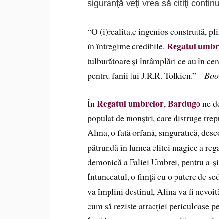
siguranţă veţi vrea să citiţi contin
“O (i)realitate ingenios construită, p
Regatul umbr
în întregime credibile.
tulburătoare şi întâmplări ce au în cen
pentru fanii lui J.R.R. Tolkien.”
– Book
Regatul umbrelor
Bardugo
În
,
ne de
populat de monştri, care distruge trep
Alina, o fată orfană, singuratică, des
pătrundă în lumea elitei magice a reg
demonică a Faliei Umbrei, pentru a-şi 
Întunecatul, o fiinţă cu o putere de se
va împlini destinul, Alina va fi nevoi
cum să reziste atracţiei periculoase p