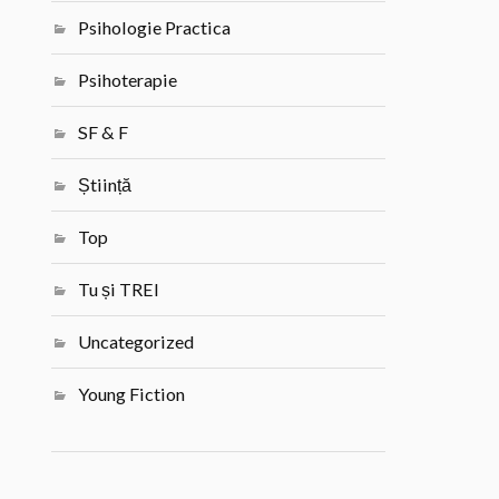
Psihologie Practica
Psihoterapie
SF & F
Știință
Top
Tu și TREI
Uncategorized
Young Fiction