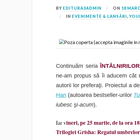
BY
EDITURA3ADMIN
ON
18 MARC
IN
EVENIMENTE & LANSĂRI
,
YOU
Continuăm seria
ÎNTÂLNIRILO
ne-am propus să îi aducem cât ma
autorii lor preferaţi.
Proiectul a de
Han
(autoarea bestseller-urilor
Tu
iubesc şi-acum
).
ineri, pe 25 martie, de la ora 
Iar v
Trilogiei Grisha: Regatul umbrelor,