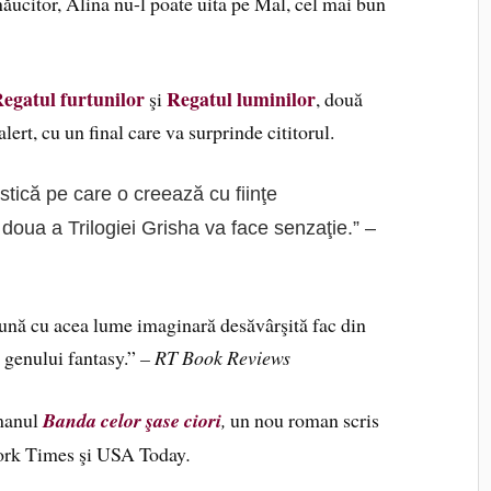
năucitor, Alina nu-l poate uita pe Mal, cel mai bun
egatul furtunilor
Regatul luminilor
şi
, două
alert, cu un final care va surprinde cititorul.
tică pe care o creează cu fiinţe
doua a Trilogiei Grisha va face senzaţie.” –
reună cu acea lume imaginară desăvârşită fac din
 genului fantasy.”
– RT Book Reviews
omanul
Banda celor şase ciori
,
un nou roman scris
York Times şi USA Today
.