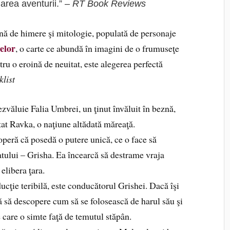
uarea aventurii.” –
RT Book Reviews
lină de himere şi mitologie, populată de personaje
elor
, o carte ce abundă în imagini de o frumuseţe
tru o eroină de neuitat, este alegerea perfectă
list
zvăluie Falia Umbrei, un ţinut învăluit în beznă,
tat Ravka, o naţiune altădată măreaţă.
coperă că posedă o putere unică, ce o face să
atului – Grisha. Ea încearcă să destrame vraja
elibera ţara.
ducţie teribilă, este conducătorul Grishei. Dacă îşi
tă să descopere cum să se folosească de harul său şi
e care o simte faţă de temutul stăpân.