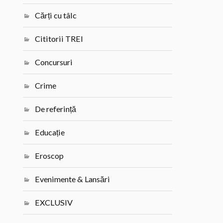
Cărți cu tâlc
Cititorii TREI
Concursuri
Crime
De referință
Educație
Eroscop
Evenimente & Lansări
EXCLUSIV