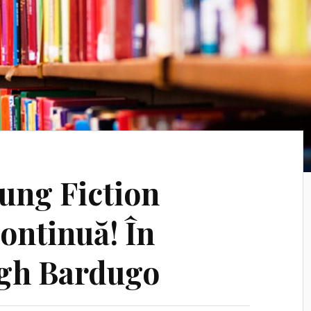
oung Fiction
ontinuă! În
igh Bardugo