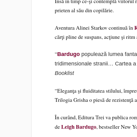
Însă în timp ce-şi contemplă viitorul 
prieten al său din copilărie.
R
Aventura Alinei Starkov continuă în
cărţi pline de suspans, acţiune şi ritm 
“
Bardugo
populează lumea fantas
tridimensionale stranii… Cartea a 
Booklist
“Eleganţa şi fluiditatea stilului, împ
Trilogia Grisha o piesă de rezistenţă a
În curând, Editura Trei va publica r
Leigh Bardugo
de
, bestseller New 