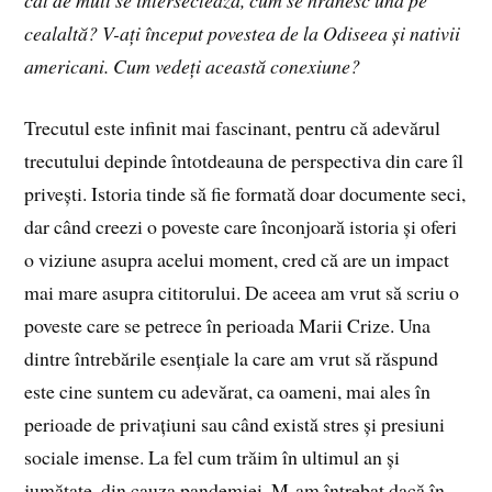
cealaltă? V-ați început povestea de la Odiseea și nativii
americani. Cum vedeți această conexiune?
Trecutul este infinit mai fascinant, pentru că adevărul
trecutului depinde întotdeauna de perspectiva din care îl
privești. Istoria tinde să fie formată doar documente seci,
dar când creezi o poveste care înconjoară istoria și oferi
o viziune asupra acelui moment, cred că are un impact
mai mare asupra cititorului. De aceea am vrut să scriu o
poveste care se petrece în perioada Marii Crize. Una
dintre întrebările esențiale la care am vrut să răspund
este cine suntem cu adevărat, ca oameni, mai ales în
perioade de privațiuni sau când există stres și presiuni
sociale imense. La fel cum trăim în ultimul an și
jumătate, din cauza pandemiei. M-am întrebat dacă în