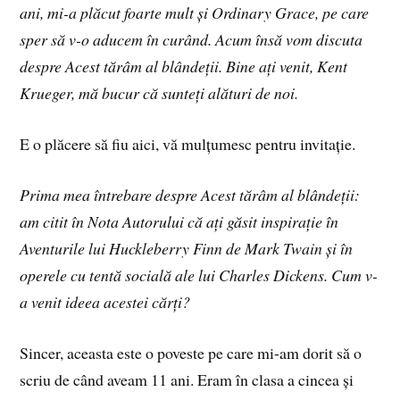
ani, mi-a plăcut foarte mult și Ordinary Grace, pe care
sper să v-o aducem în curând. Acum însă vom discuta
despre Acest tărâm al blândeții. Bine ați venit, Kent
Krueger, mă bucur că sunteți alături de noi.
E o plăcere să fiu aici, vă mulțumesc pentru invitație.
Prima mea întrebare despre Acest tărâm al blândeții:
am citit în Nota Autorului că ați găsit inspirație în
Aventurile lui Huckleberry Finn de Mark Twain și în
operele cu tentă socială ale lui Charles Dickens. Cum v-
a venit ideea acestei cărți?
Sincer, aceasta este o poveste pe care mi-am dorit să o
scriu de când aveam 11 ani. Eram în clasa a cincea și