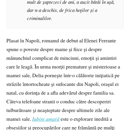
mult de șaptezeci de ani, a auzit bătăi în ușă,
dar n-a deschis, de frica hoţilor și a
criminalilor.
Plasat în Napoli, romanul de debut al Elenei Ferrante
spune o poveste despre mame şi fiice şi despre
mănunchiul complicat de minciuni, emoții şi amintiri
care le leagă. În urma morții premature şi misterioase a
mamei sale, Delia porneşte într-o călătorie inițiatică pe
străzile întortocheate şi sufocante din Napoli, oraşul ei
natal, cu dorința de a afla adevărul despre familia sa.
Câteva telefoane stranii o conduc către descoperiri
tulburătoare şi neaşteptate despre ultimele zile ale
mamei sale.
Iubire amară
este o explorare inedită a
obsesiilor şi preocupărilor care ne frământă pe mulți