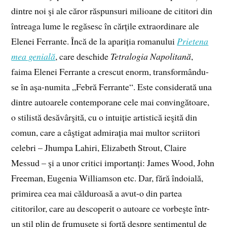
dintre noi şi ale căror răspunsuri milioane de cititori din
întreaga lume le regăsesc în cărțile extraordinare ale
Elenei Ferrante. Încă de la apariția romanului
Prietena
mea genială
, care deschide
Tetralogia Napolitană
,
faima Elenei Ferrante a crescut enorm, transformându-
se în aşa-numita „Febră Ferrante“. Este considerată una
dintre autoarele contemporane cele mai convingătoare,
o stilistă desăvârşită, cu o intuiție artistică ieşită din
comun, care a câştigat admirația mai multor scriitori
celebri – Jhumpa Lahiri, Elizabeth Strout, Claire
Messud – şi a unor critici importanți: James Wood, John
Freeman, Eugenia Williamson etc. Dar, fără îndoială,
primirea cea mai călduroasă a avut-o din partea
cititorilor, care au descoperit o autoare ce vorbeşte într-
un stil plin de frumusețe şi forță despre sentimentul de