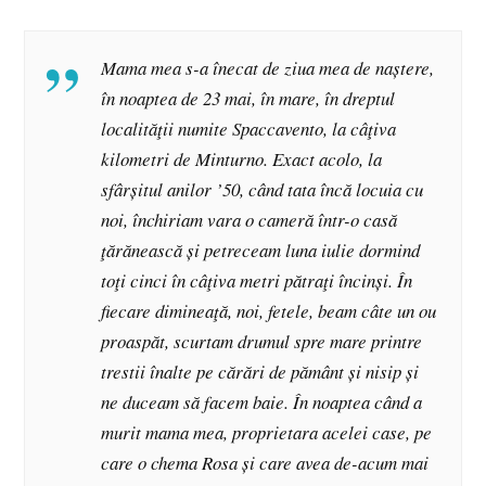
Mama mea s-a înecat de ziua mea de naștere,
în noaptea de 23 mai, în mare, în dreptul
localităţii numite Spaccavento, la câţiva
kilometri de Minturno. Exact acolo, la
sfârșitul anilor ’50, când tata încă locuia cu
noi, închiriam vara o cameră într-o casă
ţărănească și petreceam luna iulie dormind
toţi cinci în câţiva metri pătraţi încinși. În
fiecare dimineaţă, noi, fetele, beam câte un ou
proaspăt, scurtam drumul spre mare printre
trestii înalte pe cărări de pământ și nisip și
ne duceam să facem baie. În noaptea când a
murit mama mea, proprietara acelei case, pe
care o chema Rosa și care avea de-acum mai