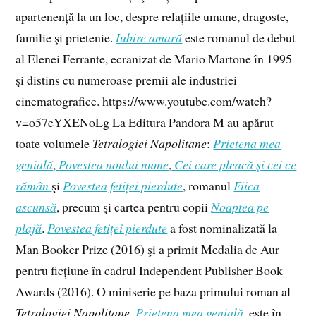
apartenență la un loc, despre relațiile umane, dragoste,
familie şi prietenie.
Iubire amară
este romanul de debut
al Elenei Ferrante, ecranizat de Mario Martone în 1995
şi distins cu numeroase premii ale industriei
cinematografice. https://www.youtube.com/watch?
v=o57eYXENoLg La Editura Pandora M au apărut
toate volumele
Tetralogiei Napolitane
:
Prietena mea
genială
,
Povestea noului nume
,
Cei care pleacă şi cei ce
rămân
şi
Povestea fetiței pierdute
, romanul
Fiica
ascunsă
, precum şi cartea pentru copii
Noaptea pe
plajă
.
Povestea fetiței pierdute
a fost nominalizată la
Man Booker Prize (2016) şi a primit Medalia de Aur
pentru ficțiune în cadrul Independent Publisher Book
Awards (2016). O miniserie pe baza primului roman al
Tetralogiei Napolitane
,
Prietena mea genială
, este în