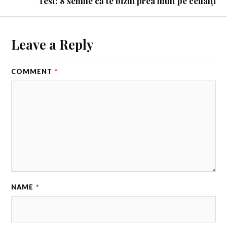
Test: 8 semne că te bizui prea mult pe ceilalţi
Leave a Reply
COMMENT
*
NAME
*