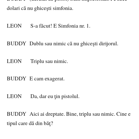
dolari că nu ghiceşti simfonia.
LEON S‑a făcut! E Simfonia nr. 1.
BUDDY Dublu sau nimic că nu ghiceşti dirijorul.
LEON Triplu sau nimic.
BUDDY E cam exagerat.
LEON Da, dar eu ţin pistolul.
BUDDY Aici ai dreptate. Bine, triplu sau nimic. Cine e
tipul care dă din băţ?