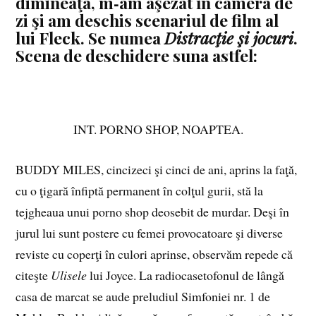
dimineaţa, m‑am aşezat în camera de
zi şi am deschis scenariul de film al
lui Fleck. Se numea
Distracţie şi jocuri
.
Scena de deschidere suna astfel:
INT. PORNO SHOP, NOAPTEA.
BUDDY MILES, cincizeci şi cinci de ani, aprins la faţă,
cu o ţigară înfiptă permanent în colţul gurii, stă la
tejgheaua unui porno shop deosebit de murdar. Deşi în
jurul lui sunt postere cu femei provocatoare şi diverse
reviste cu coperţi în culori aprinse, observăm repede că
citeşte
Ulisele
lui Joyce. La radiocasetofonul de lângă
casa de marcat se aude preludiul Simfoniei nr. 1 de