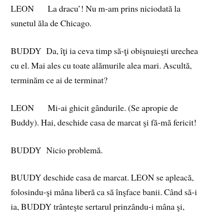
LEON La dracu’! Nu m‑am prins niciodată la
sunetul ăla de Chicago.
BUDDY Da, îţi ia ceva timp să‑ţi obişnuieşti urechea
cu el. Mai ales cu toate alămurile alea mari. Ascultă,
terminăm ce ai de terminat?
LEON Mi‑ai ghicit gândurile. (Se apropie de
Buddy). Hai, deschide casa de marcat şi fă‑mă fericit!
BUDDY Nicio problemă.
BUUDY deschide casa de marcat. LEON se apleacă,
folosindu-şi mâna liberă ca să înşface banii. Când să‑i
ia, BUDDY trânteşte sertarul prinzându‑i mâna şi,