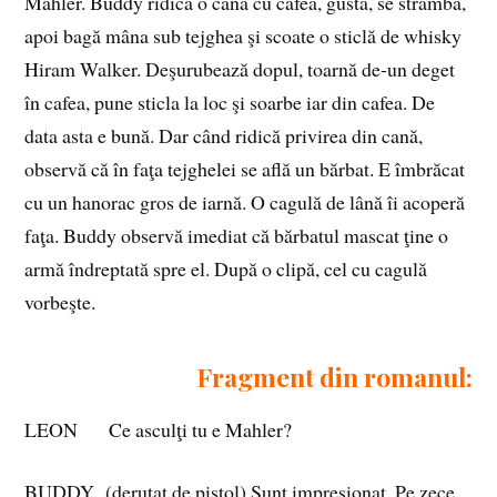
Mahler. Buddy ridică o cană cu cafea, gustă, se strâmbă,
apoi bagă mâna sub tejghea şi scoate o sticlă de whisky
Hiram Walker. Deşurubează dopul, toarnă de‑un deget
în cafea, pune sticla la loc şi soarbe iar din cafea. De
data asta e bună. Dar când ridică privirea din cană,
observă că în faţa tejghelei se află un bărbat. E îmbrăcat
cu un hanorac gros de iarnă. O cagulă de lână îi acoperă
faţa. Buddy observă imediat că bărbatul mascat ţine o
armă îndreptată spre el. După o clipă, cel cu cagulă
vorbeşte.
Fragment din romanul:
LEON Ce asculţi tu e Mahler?
BUDDY (derutat de pistol) Sunt impresionat. Pe zece