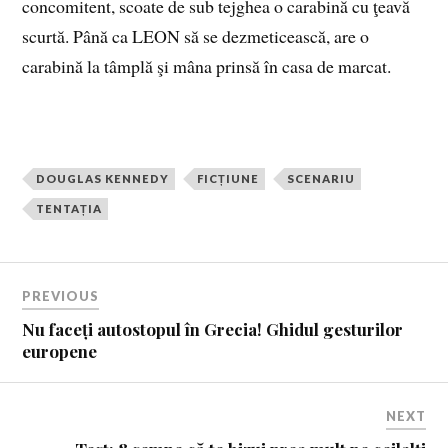
concomitent, scoate de sub tejghea o carabină cu ţeavă
scurtă. Până ca LEON să se dezmeticească, are o
carabină la tâmplă şi mâna prinsă în casa de marcat.
DOUGLAS KENNEDY
FICȚIUNE
SCENARIU
TENTAȚIA
PREVIOUS
Nu faceți autostopul în Grecia! Ghidul gesturilor
europene
NEXT