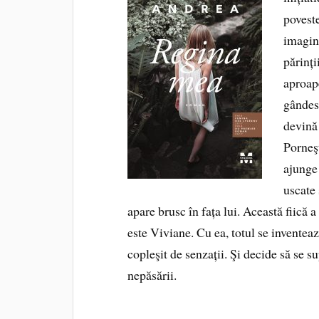
poveste
imagina
părinți
aproape
gândesc
devină 
Porneşt
ajunge 
uscate 
apare brusc în fața lui. Această fiică 
este Viviane. Cu ea, totul se inventează
copleşit de senzații. Şi decide să se s
nepăsării.