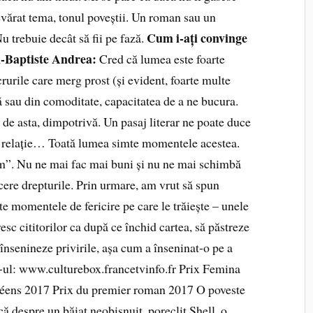
evărat tema, tonul poveștii. Un roman sau un
Cum i-ați convinge
Nu trebuie decât să fii pe fază.
-Baptiste Andrea:
Cred că lumea este foarte
urile care merg prost (și evident, foarte multe
ă sau din comoditate, capacitatea de a ne bucura.
de asta, dimpotrivă. Un pasaj literar ne poate duce
 o relație… Toată lumea simte momentele acestea.
m”. Nu ne mai fac mai buni și nu ne mai schimbă
 cere drepturile. Prin urmare, am vrut să spun
te momentele de fericire pe care le trăiește – unele
sc cititorilor ca după ce închid cartea, să păstreze
 însenineze privirile, așa cum a înseninat-o pe a
te-ul: www.culturebox.francetvinfo.fr
Prix Femina
céens 2017 Prix du premier roman 2017 O poveste
ică despre un băiat neobişnuit, poreclit Shell, o