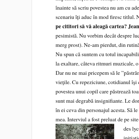
înainte să scriu povestea nu am cu ad
scenariu îți aduc în mod firesc titlul. 
pe cititori să vă aleagă cartea?
Jean
pesimistă. Nu vorbim decât despre lucr
merg prost). Ne-am pierdut, din rutin
Nu spun că suntem cu totul incapabili 
la exaltare, câteva ritmuri muzicale,
Dar nu ne mai pricepem să le ”păstră
viețile. Cu repeziciune, cotidianul își
povestea unui copil care păstrează toa
sunt mai degrabă insignifiante. Le dore
în ei ceva din personajul acesta. Să le
mea. Interviul a fost preluat de pe si
des ly
inițiat