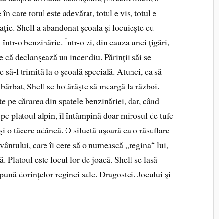
 în care totul este adevărat, totul e vis, totul e
ție. Shell a abandonat şcoala şi locuieşte cu
i într-o benzinărie. Într-o zi, din cauza unei țigări,
 că declanşează un incendiu. Părinții săi se
 să-l trimită la o şcoală specială. Atunci, ca să
bărbat, Shell se hotărăşte să meargă la război.
e pe cărarea din spatele benzinăriei, dar, când
pe platoul alpin, îl întâmpină doar mirosul de tufe
şi o tăcere adâncă. O siluetă uşoară ca o răsuflare
a vântului, care îi cere să o numească „regina“ lui,
. Platoul este locul lor de joacă. Shell se lasă
upună dorințelor reginei sale. Dragostei. Jocului şi