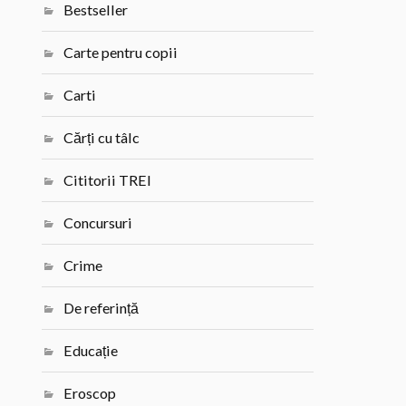
Bestseller
Carte pentru copii
Carti
Cărți cu tâlc
Cititorii TREI
Concursuri
Crime
De referință
Educație
Eroscop