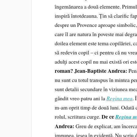
îngemănarea a două elemente. Primul:
inspiră întotdeauna. Țin să clarific f
despre un Provence aproape simbolic, z
care îl are natura în poveste mai degra
doilea element este tema copilăriei, c
să redevin copil – ci pentru că nu vre
adulți acest copil nu mai există ori es
roman?
Jean-Baptiste Andrea:
Pent
nu sunt cu totul transpus în mintea pe
sunt detalii secundare în viziunea me
gândit vreo patru ani la
Regina mea
. 
m-am oprit timp de două luni. Odată c
De ce
rolul, scriitura curge.
Regina m
Andrea:
Greu de explicat, am încercat 
impunea, ieșea în evidență. Nu scriu d