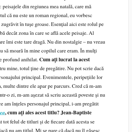
 peisajele din regiunea mea natală, care mă
aptul că nu este un roman regional, eu vorbesc
ugrăvit în tușe groase. Esențial aici este rolul pe
bă decât zona în care se află acele peisaje. Al
are îmi este tare dragă. Nu din nostalgie – nu vreau
au să moară în mine copilul care eram. În mulți
Cum ați lucrat la acest
te profund anihilat.
ru mine, totul ține de pregătire. Nu pot scrie dacă
rsonajului principal. Evenimentele, peripețiile lor
a, multe dintre ele apar pe parcurs. Cred că m-am
Într-o zi, m-am așezat să scriu această poveste și nu
e am înțeles personajul principal, i-am pregătit
, cum ați ales acest titlu?
Jean-Baptiste
ea
tot felul de titluri și de fiecare dată acesta se
acă nu am titlul. Mi se pare că dacă nu îl găsesc