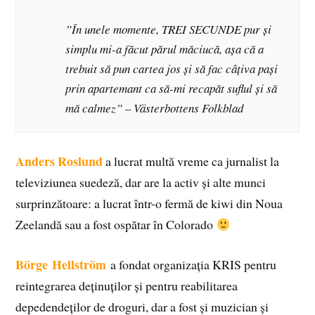
”În unele momente, TREI SECUNDE pur și
simplu mi-a făcut părul măciucă, așa că a
trebuit să pun cartea jos și să fac câțiva pași
prin apartemant ca să-mi recapăt suflul și să
mă calmez” –
Västerbottens Folkblad
Anders Roslund
a lucrat multă vreme ca jurnalist la
televiziunea suedeză, dar are la activ și alte munci
surprinzătoare: a lucrat într-o fermă de kiwi din Noua
Zeelandă sau a fost ospătar în Colorado
Börge
Hellström
a fondat organizația KRIS pentru
reintegrarea deținuților și pentru reabilitarea
depedendeților de droguri, dar a fost și muzician și