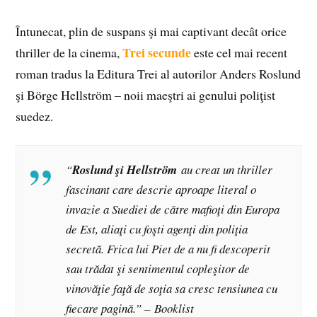
Întunecat, plin de suspans şi mai captivant decât orice
Trei secunde
thriller de la cinema,
este cel mai recent
roman tradus la Editura Trei al autorilor Anders Roslund
şi Börge Hellström – noii maeştri ai genului poliţist
suedez.
“
Roslund şi Hellström
au creat un thriller
fascinant care descrie aproape literal o
invazie a Suediei de către mafioţi din Europa
de Est, aliaţi cu foşti agenţi din poliţia
secretă. Frica lui Piet de a nu fi descoperit
sau trădat şi sentimentul copleşitor de
vinovăţie faţă de soţia sa cresc tensiunea cu
fiecare pagină.” –
Booklist