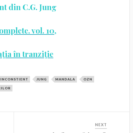
t din C.G. Jung
mplete. vol. 10,
aţia în tranziţie
INCONSTIENT
JUNG
MANDALA
OZN
RILOR
NEXT