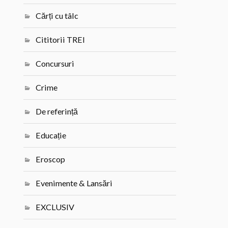
Cărți cu tâlc
Cititorii TREI
Concursuri
Crime
De referință
Educație
Eroscop
Evenimente & Lansări
EXCLUSIV