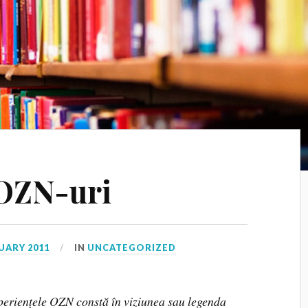
 OZN-uri
UARY 2011
IN
UNCATEGORIZED
xperiențele OZN constă în viziunea sau legenda