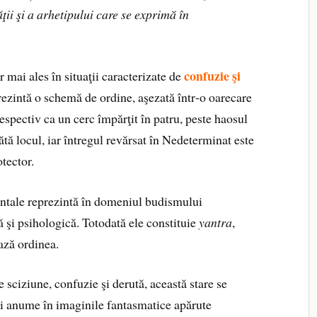
ţii şi a arhetipului care se exprimă în
confuzie şi
 mai ales în situaţii caracterizate de
prezintă o schemă de ordine, aşezată într‑o oarecare
espectiv ca un cerc împărţit în patru, peste haosul
pătă locul, iar întregul revărsat în Nedeterminat este
tector.
ntale reprezintă în domeniul budismului
şi psihologică. Totodată ele constituie
yantra
,
ează ordinea.
 sciziune, confuzie şi derută, această stare se
 şi anume în imaginile fantasmatice apărute