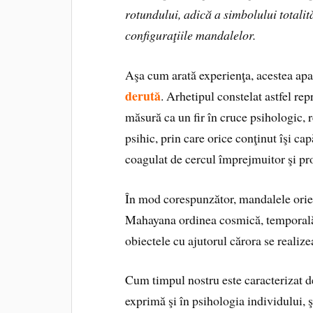
rotundului, adică a simbolului totalită
configuraţiile mandalelor.
Aşa cum arată experienţa, acestea apar
derută
. Arhetipul constelat astfel re
măsură ca un fir în cruce psihologic, r
psihic, prin care orice conţinut îşi ca
coagulat de cercul împrejmuitor şi pro
În mod corespunzător, mandalele orie
Mahayana ordinea cosmică, temporală 
obiectele cu ajutorul cărora se realiz
Cum timpul nostru este caracterizat de
exprimă şi în psihologia individului,