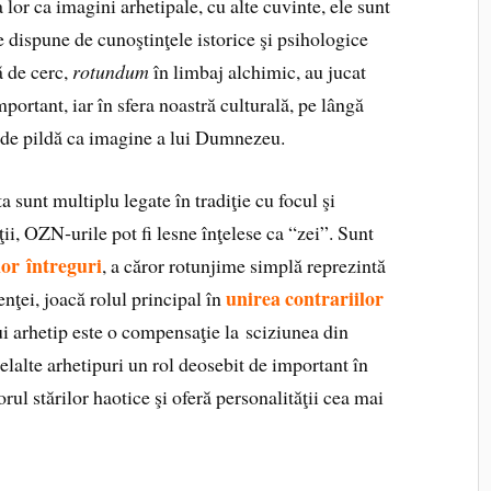
 lor ca imagini arhetipale, cu alte cuvinte, ele sunt
e dispune de cunoştinţele istorice şi psihologice
 de cerc,
rotundum
în limbaj alchimic, au jucat
mportant, iar în sfera noastră culturală, pe lângă
, de pildă ca imagine a lui Dumnezeu.
a sunt multiplu legate în tradiţie cu focul şi
ii, OZN‑urile pot fi lesne înţelese ca “zei”. Sunt
or întreguri
, a căror rotunjime simplă reprezintă
unirea contrariilor
enţei, joacă rolul principal în
i arhetip este o compensaţie la sciziunea din
elalte arhetipuri un rol deosebit de important în
rul stărilor haotice şi oferă personalităţii cea mai