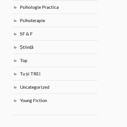
Psihologie Practica
Psihoterapie
SF & F
Știință
Top
Tu și TREI
Uncategorized
Young Fiction