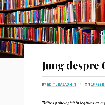
Jung despre
BY
EDITURA3ADMIN
ON
18 FEBR
Trăirea psihologică în legătură cu e