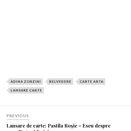
Cei 15 artişti contemporani cuprinsi in Belvedere sunt:
Marius BERCEA, Cătălin BURCEA, Nicolae
COMĂNESCU, Adrian GHENIE, Teodor GRAUR,
Dumitru GORZO, Ion GRIGORESCU, Adriana
JEBELEANU, Gili MOCANU, Ciprian MUREŞAN,
Dan PERJOVSCHI, Şerban SAVU, Mircea SUCIU,
Sorin TARA, Roman TOLICI
ADINA ZORZINI
BELVEDERE
CARTE ARTA
LANSARE CARTE
PREVIOUS
Lansare de carte: Pastila Roşie – Eseu despre