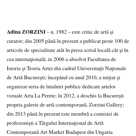
aceste discuţii libere despre artă şi viaţă, cartea se
adresează în egală măsură tuturor cititorilor.
Adina ZORZINI
– n. 1982 – este critic de artă şi
curator; din 2005 până în prezent a publicat peste 100 de
articole de specialitate atât în presa scrisă locală cât şi în
cea internaţională; in 2006 a absolvit Facultatea de
Istoria şi Teoria Artei din cadrul Universitaţii Naţionale
de Artă Bucureşti; începând cu anul 2010, a iniţiat şi
organizat seria de întalniri publice dedicate artelor
vizuale Arta La Perete; în 2012, a deschis la Bucureşti
propria galerie de artă contemporană, Zorzini Gallery;
din 2013 până în prezent este membră a comisiei de
profesionişti a Târgului Internaţional de Artă
Contemporană Art Market Budapest din Ungaria