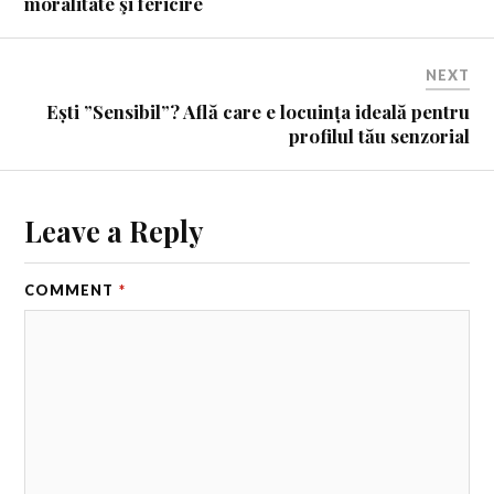
moralitate şi fericire
NEXT
Ești ”Sensibil”? Află care e locuința ideală pentru
profilul tău senzorial
Leave a Reply
COMMENT
*