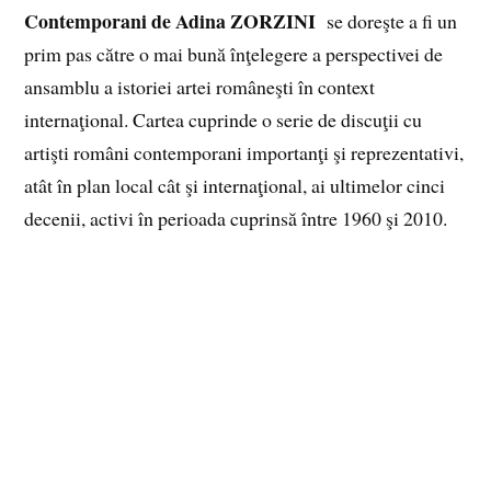
Contemporani de Adina ZORZINI
se doreşte a fi un
prim pas către o mai bună înţelegere a perspectivei de
ansamblu a istoriei artei româneşti în context
internaţional. Cartea cuprinde o serie de discuţii cu
artişti români contemporani importanţi şi reprezentativi,
atât în plan local cât şi internaţional, ai ultimelor cinci
decenii, activi în perioada cuprinsă între 1960 şi 2010.
Volumul propune, pe de-o parte, un punct de perspectivă
asupra unor privelişti speciale pe care le oferă arta în
general şi, pe de altă parte, cincisprezece puncte de
“vedere frumoasă” ale fiecăruia dintre cei cincisprezece
artişti intervievaţi, în particular. În cele din urmă,
datorită contextului informal în care au fost realizate