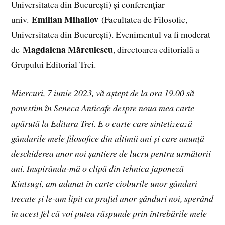
Universitatea din Bucureşti) și conferențiar
Emilian Mihailov
univ.
(Facultatea de Filosofie,
Universitatea din București). Evenimentul va fi moderat
Magdalena Mărculescu
de
, directoarea editorială a
Grupului Editorial Trei.
Miercuri, 7 iunie 2023, vă aștept de la ora 19.00 să
povestim în Seneca Anticafe despre noua mea carte
apărută la Editura Trei. E o carte care sintetizează
gândurile mele filosofice din ultimii ani și care anunță
deschiderea unor noi șantiere de lucru pentru următorii
ani. Inspirându-mă o clipă din tehnica japoneză
Kintsugi, am adunat în carte cioburile unor gânduri
trecute și le-am lipit cu praful unor gânduri noi, sperând
în acest fel că voi putea răspunde prin întrebările mele