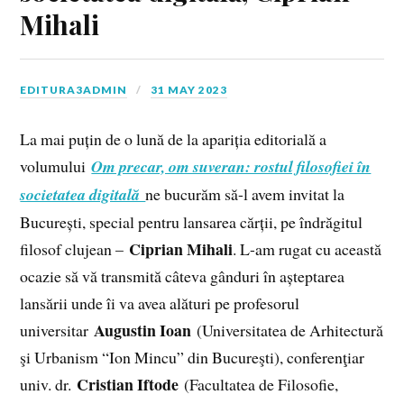
Mihali
EDITURA3ADMIN
31 MAY 2023
La mai puțin de o lună de la apariția editorială a
volumului
Om precar, om suveran: rostul filosofiei în
societatea digitală
ne bucurăm să-l avem invitat la
București, special pentru lansarea cărții, pe îndrăgitul
Ciprian Mihali
filosof clujean –
. L-am rugat cu această
ocazie să vă transmită câteva gânduri în așteptarea
lansării unde îi va avea alături pe profesorul
Augustin Ioan
universitar
(Universitatea de Arhitectură
şi Urbanism “Ion Mincu” din Bucureşti), conferenţiar
Cristian Iftode
univ. dr.
(Facultatea de Filosofie,