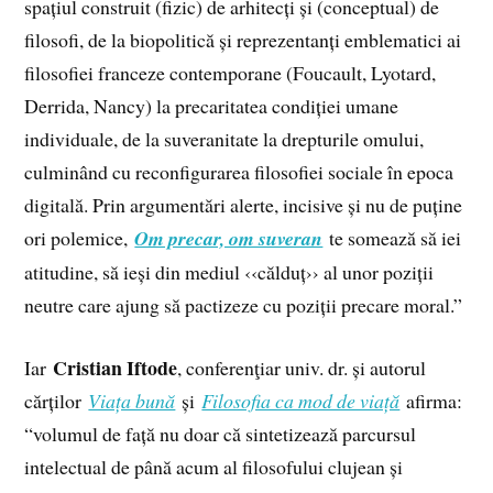
spațiul construit (fizic) de arhitecți și (conceptual) de
filosofi, de la biopolitică și reprezentanți emblematici ai
filosofiei franceze contemporane (Foucault, Lyotard,
Derrida, Nancy) la precaritatea condiției umane
individuale, de la suveranitate la drepturile omului,
culminând cu reconfigurarea filosofiei sociale în epoca
digitală. Prin argumentări alerte, incisive și nu de puține
ori polemice,
Om precar, om suveran
te somează să iei
atitudine, să ieși din mediul ‹‹călduț›› al unor poziții
neutre care ajung să pactizeze cu poziții precare moral.”
Cristian Iftode
Iar
, conferenţiar univ. dr. și autorul
cărților
Viața bună
și
Filosofia ca mod de viață
afirma:
“volumul de față nu doar că sintetizează parcursul
intelectual de până acum al filosofului clujean și