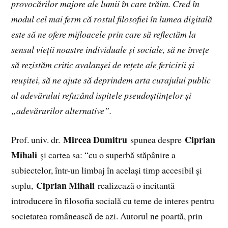
provocărilor majore ale lumii în care trăim. Cred în
modul cel mai ferm că rostul filosofiei în lumea digitală
este să ne ofere mijloacele prin care să reflectăm la
sensul vieții noastre individuale și sociale, să ne învețe
să rezistăm critic avalanșei de rețete ale fericirii și
reușitei, să ne ajute să deprindem arta curajului public
al adevărului refuzând ispitele pseudoștiințelor și
„adevărurilor alternative”.
Mircea Dumitru
Ciprian
Prof. univ. dr.
spunea despre
Mihali
și cartea sa: “cu o superbă stăpânire a
subiectelor, într-un limbaj în același timp accesibil și
Ciprian Mihali
suplu,
realizează o incitantă
introducere în filosofia socială cu teme de interes pentru
societatea românească de azi. Autorul ne poartă, prin