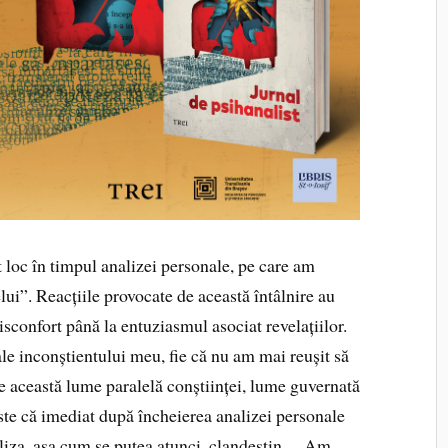
t loc în timpul analizei personale, pe care am
lui”. Reacțiile provocate de această întâlnire au
disconfort până la entuziasmul asociat revelațiilor.
ale inconștientului meu, fie că nu am mai reușit să
e această lume paralelă conștiinței, lume guvernată
 este că imediat după încheierea analizei personale
aliza, așa cum se putea atunci, clandestin… Am