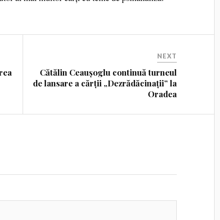
NEXT
rea
Cătălin Ceaușoglu continuă turneul
de lansare a cărții „Dezrădăcinații” la
Oradea