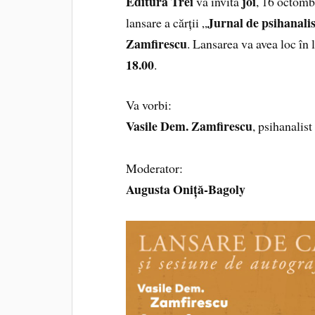
Editura Trei
joi
vă invită
, 16 octomb
Jurnal de psihanalis
lansare a cărții „
Zamfirescu
. Lansarea va avea loc în 
18.00
.
Va vorbi:
Vasile Dem. Zamfirescu
, psihanalist
Moderator:
Augusta Oniță-Bagoly