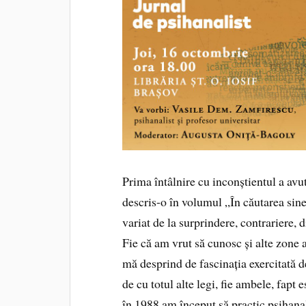
Prima întâlnire cu inconștientul a avu
descris-o în volumul „În căutarea sine
variat de la surprindere, contrariere, 
Fie că am vrut să cunosc și alte zone 
mă desprind de fascinația exercitată d
de cu totul alte legi, fie ambele, fapt
în 1988 am început să practic psihan