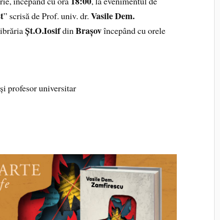
18:00
rie, începând cu ora
, la evenimentul de
t
Vasile Dem.
” scrisă de Prof. univ. dr.
Șt.O.Iosif
Brașov
librăria
din
începând cu orele
 și profesor universitar