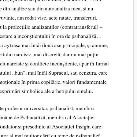
e din analize sau din autoanaliza mea, și nu
vinte, am redat vise, acte ratate, transferuri,
 la proiecțiile analizanților (contratransferul) –
festare a inconștientului în ora de psihanaliză…
ci aș trasa mai întâi două axe principale, și anume,
citului narcisic, mai discretă, dar nu mai puțin
it narcisic și conflicte inconștiente, apar în Jurnal
ntului „bun“, mai întâi Supraeul, sau cenzura, care
emoționale în prima copilărie, valori fundamentale
 exprimări simbolice ale arhetipului sinelui.
te profesor universitar, psihanalist, membru
Române de Psihanaliză, membru al Asociației
fondator și președinte al Asociației Insight care
utor al mai multor cărți cu teme de psihanaliză.