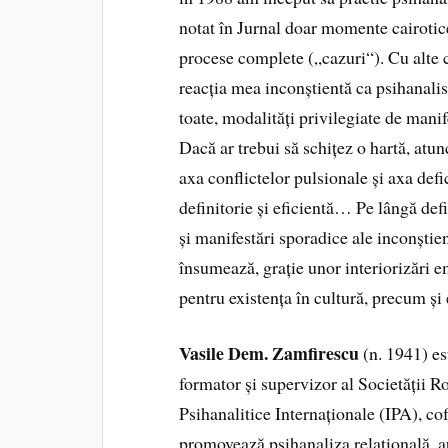
notat în Jurnal doar momente cairotic
procese complete („cazuri“). Cu alte cu
reacția mea inconștientă ca psihanalist
toate, modalități privilegiate de mani
Dacă ar trebui să schițez o hartă, atun
axa conflictelor pulsionale și axa defi
definitorie și eficientă… Pe lângă defic
și manifestări sporadice ale inconștie
însumează, grație unor interiorizări 
pentru existența în cultură, precum și
Vasile Dem. Zamfirescu
(n. 1941) es
formator și supervizor al Societății 
Psihanalitice Internaționale (IPA), co
promovează psihanaliza relațională, a