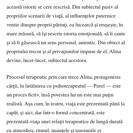
această istorie se cere rescrisă. Din subiectul pasiv al
propriilor scenarii de viaţă, al influenţelor puternice
venite dinspre proprii părinţi, ea încearcă şi reuşeşte, în
mare măsură, să îşi rescrie istoria emoţională, să îi caute
şi să îi găsească un sens personal, autentic. Din obiect al
propriului trecut şi al privaţiunilor impuse de el, Alina
devine, încet-încet, subiectul acestora.
Procesul terapeutic prin care trece Alina, protagonista
cărţii, în întâlnirea cu psihoterapeutul — Pavel — este
un proces fictiv, însă povestea lui nu este mai puţin
realistă. Aşa cum, în teatru, viaţa este prezentată până la
capăt, şi aici, dar într-o formă concentrată, este
prezentată viaţa unei relaţii terapeutice de lungă durată
cu atmosfera, ritmul, nuanţele şi tensiunile ei.