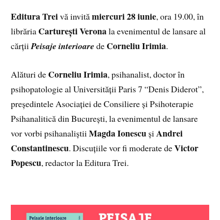
Editura Trei
miercuri 28 iunie
vă invită
, ora 19.00, în
Carturești Verona
librăria
la evenimentul de lansare al
Corneliu Irimia
cărții
Peisaje interioare
de
.
Corneliu Irimia
Alături de
, psihanalist, doctor în
psihopatologie al Universității Paris 7 “Denis Diderot”,
președintele Asociației de Consiliere și Psihoterapie
Psihanalitică din București, la evenimentul de lansare
Magda Ionescu
Andrei
vor vorbi psihanaliștii
și
Constantinescu
Victor
. Discuțiile vor fi moderate de
Popescu
, redactor la Editura Trei.