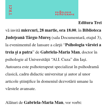
Editura Trei
miercuri, 28 martie, ora 18.00
Biblioteca
vă invită
, în
Județeană Târgu-Mureș
(sala Documentară, etajul 3),
Psihologia vârstei a
la evenimentul de lansare a cărții “
treia și a patra
Gabriela-Maria Man
” de
, doctor în
psihologie al Universității “Al.I. Cuza” din Iași.
Autoarea este psihoterapeut specializat în psihodramă
clasică, cadru didactic universitar și autor al unor
articole științifice în domeniul dezvotării umane la
vârstele avansate.
Gabriela-Maria Man
Alături de
, vor vorbi: