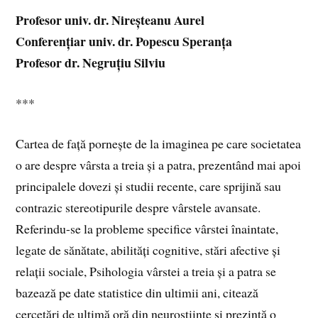
Profesor univ. dr. Nireșteanu Aurel
Conferențiar univ. dr. Popescu Speranța
Profesor dr. Negruțiu Silviu
***
Cartea de față pornește de la imaginea pe care societatea
o are despre vârsta a treia și a patra, prezentând mai apoi
principalele dovezi și studii recente, care sprijină sau
contrazic stereotipurile despre vârstele avansate.
Referindu-se la probleme specifice vârstei înaintate,
legate de sănătate, abilități cognitive, stări afective și
relații sociale, Psihologia vârstei a treia și a patra se
bazează pe date statistice din ultimii ani, citează
cercetări de ultimă oră din neuroștiințe și prezintă o