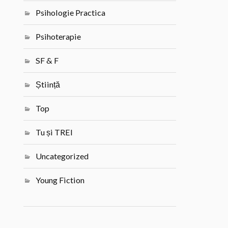
Psihologie Practica
Psihoterapie
SF & F
Știință
Top
Tu și TREI
Uncategorized
Young Fiction