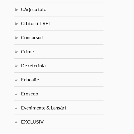
Cărți cu tâlc
Cititorii TREI
Concursuri
Crime
De referință
Educație
Eroscop
Evenimente & Lansări
EXCLUSIV