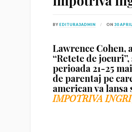
impotriva ing
BY
EDITURA3ADMIN
ON
30 APRIL
Lawrence Cohen, a
“Retete de jocuri”, 
perioada 21-25 mai 
de parentaj pe care
american va lansa 
IMPOTRIVA INGRI