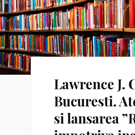
Lawrence J. 
Bucuresti. At
si lansarea ”