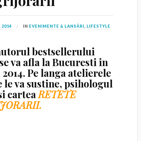
rijorarii”
 2014
IN
EVENIMENTE & LANSĂRI
,
LIFESTYLE
utorul bestsellerului
se va afla la Bucuresti in
2014. Pe langa atelierele
 le va sustine, psihologul
si cartea
RETETE
JORARII
.