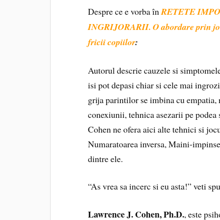
Despre ce e vorba în
RETETE IMPO
INGRIJORARII.
O abordare prin joc
fricii copiilor
:
Autorul descrie cauzele si simptomele 
isi pot depasi chiar si cele mai ingrozit
grija parintilor se imbina cu empatia, 
conexiunii, tehnica asezarii pe podea 
Cohen ne ofera aici alte tehnici si jocu
Numaratoarea inversa, Maini-impinse,
dintre ele.
“As vrea sa incerc si eu asta!” veti sp
Lawrence J. Cohen, Ph.D.
, este psih