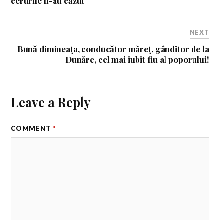
cerurile n-au căzut
NEXT
Bună dimineaţa, conducător măreţ, gânditor de la
Dunăre, cel mai iubit fiu al poporului!
Leave a Reply
COMMENT
*