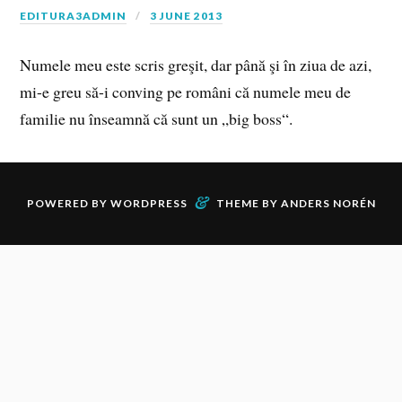
EDITURA3ADMIN
3 JUNE 2013
Numele meu este scris greşit, dar până şi în ziua de azi,
mi-e greu să-i conving pe români că numele meu de
familie nu înseamnă că sunt un „big boss“.
&
POWERED BY
WORDPRESS
THEME BY
ANDERS NORÉN