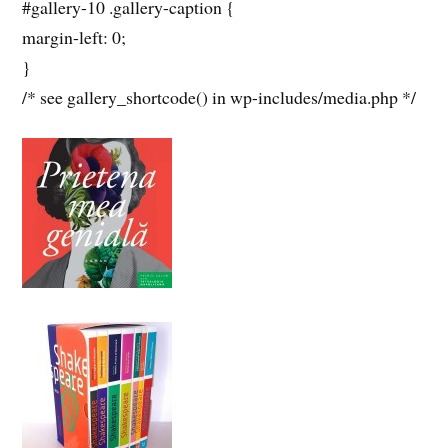
#gallery-10 .gallery-caption {
margin-left: 0;
}
/* see gallery_shortcode() in wp-includes/media.php */