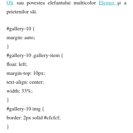
Oli
sau povestea elefantului multicolor
Elemer
și a
prietenilor săi.
#gallery-10 {
margin: auto;
}
#gallery-10 .gallery-item {
float: left;
margin-top: 10px;
text-align: center;
width: 33%;
}
#gallery-10 img {
border: 2px solid #cfcfcf;
}