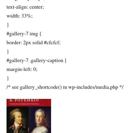
text-align: center;
width: 33%;
}
#gallery-7 img {
border: 2px solid #cfcfcf;
}
#gallery-7 .gallery-caption {
margin-left: 0;
}
/* see gallery_shortcode() in wp-includes/media.php */