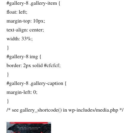
#gallery-8 .gallery-item {
float: left;
margin-top: 10px;
text-align: center;
width: 33%;
}
#gallery-8 img {
border: 2px solid #cfcfcf;
}
#gallery-8 .gallery-caption {
margin-left: 0;
}
/* see gallery_shortcode() in wp-includes/media.php */