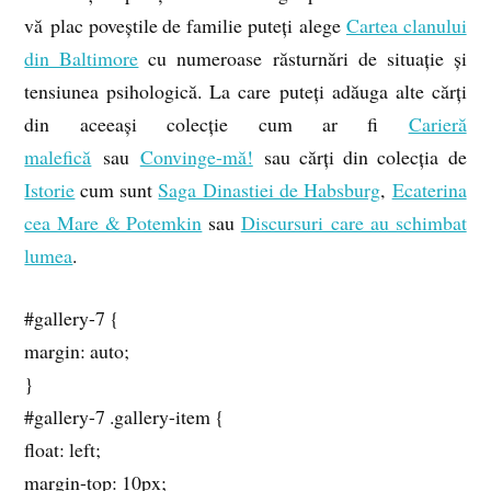
vă plac poveștile de familie puteți alege
Cartea clanului
din Baltimore
cu numeroase răsturnări de situație și
tensiunea psihologică. La care puteți adăuga alte cărți
din aceeași colecție cum ar fi
Carieră
malefică
sau
Convinge-mă!
sau cărți din colecția de
Istorie
cum sunt
Saga Dinastiei de Habsburg
,
Ecaterina
cea Mare & Potemkin
sau
Discursuri care au schimbat
lumea
.
#gallery-7 {
margin: auto;
}
#gallery-7 .gallery-item {
float: left;
margin-top: 10px;