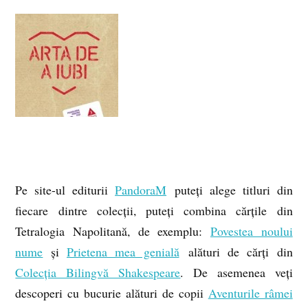
Pe site-ul editurii
PandoraM
puteți alege titluri din
fiecare dintre colecții, puteți combina cărțile din
Tetralogia Napolitană, de exemplu:
Povestea noului
nume
și
Prietena mea genială
alături de cărți din
Colecția Bilingvă Shakespeare
. De asemenea veți
descoperi cu bucurie alături de copii
Aventurile râmei