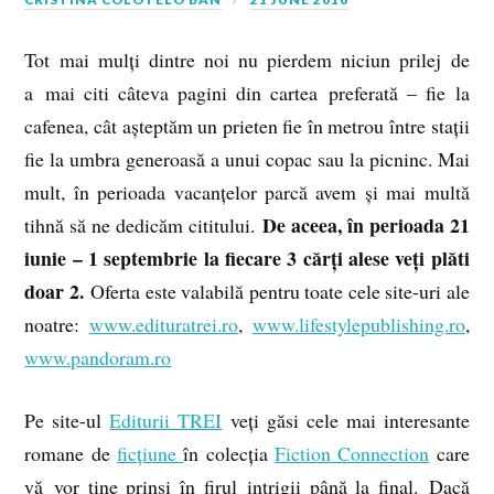
Tot mai mulți dintre noi nu pierdem niciun prilej de
a mai citi câteva pagini din cartea preferată – fie la
cafenea, cât așteptăm un prieten fie în metrou între stații
fie la umbra generoasă a unui copac sau la picninc. Mai
mult, în perioada vacanțelor parcă avem și mai multă
De aceea, în perioada 21
tihnă să ne dedicăm cititului.
iunie – 1 septembrie la fiecare 3 cărți alese veți plăti
doar 2.
Oferta este valabilă pentru toate cele site-uri ale
noatre:
www.edituratrei.ro
,
www.lifestylepublishing.ro
,
www.pandoram.ro
Pe site-ul
Editurii TREI
veți găsi cele mai interesante
romane de
ficțiune
în colecția
Fiction Connection
care
vă vor ține prinși în firul intrigii până la final. Dacă