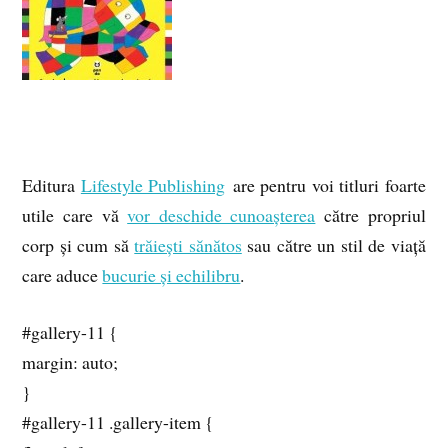
Editura
Lifestyle Publishing
are pentru voi titluri foarte
utile care vă
vor deschide cunoașterea
către propriul
corp și cum să
trăiești sănătos
sau către un stil de viață
care aduce
bucurie și echilibru
.
#gallery-11 {
margin: auto;
}
#gallery-11 .gallery-item {