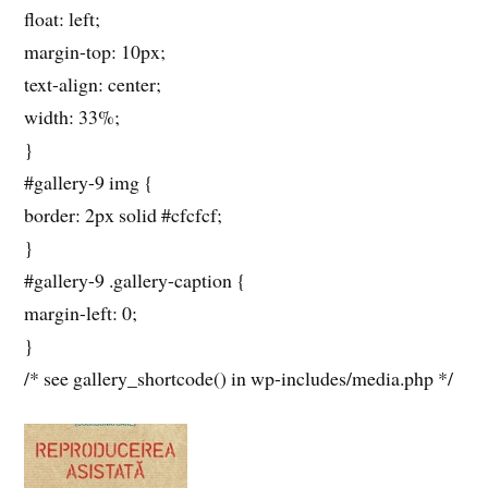
float: left;
margin-top: 10px;
text-align: center;
width: 33%;
}
#gallery-9 img {
border: 2px solid #cfcfcf;
}
#gallery-9 .gallery-caption {
margin-left: 0;
}
/* see gallery_shortcode() in wp-includes/media.php */