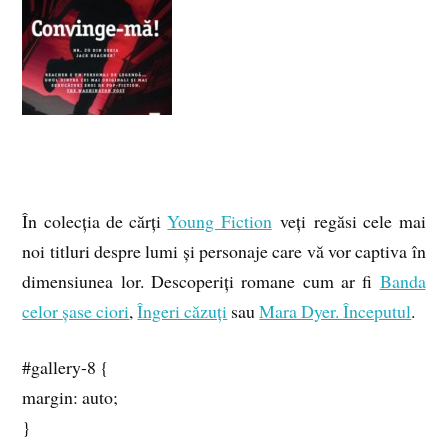
În colecția de cărți
Young Fiction
veți regăsi cele mai
noi titluri despre lumi și personaje care vă vor captiva în
dimensiunea lor. Descoperiți romane cum ar fi
Banda
celor șase ciori
,
Îngeri căzuți
sau
Mara Dyer. Începutul
.
#gallery-8 {
margin: auto;
}