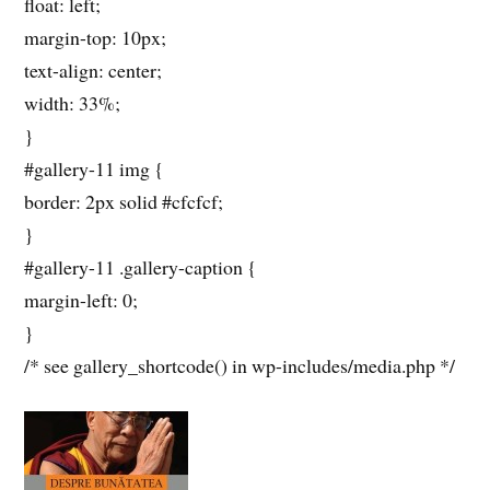
float: left;
margin-top: 10px;
text-align: center;
width: 33%;
}
#gallery-11 img {
border: 2px solid #cfcfcf;
}
#gallery-11 .gallery-caption {
margin-left: 0;
}
/* see gallery_shortcode() in wp-includes/media.php */