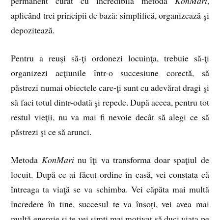
permanent curat cu incredibila metodă
KonMari
,
aplicând trei principii de bază: simplifică, organizează şi
depozitează.
Pentru a reuşi să-ţi ordonezi locuinţa, trebuie să-ţi
organizezi acţiunile într-o succesiune corectă, să
păstrezi numai obiectele care-ţi sunt cu adevărat dragi şi
să faci totul dintr-odată şi repede. După aceea, pentru tot
restul vieţii, nu va mai fi nevoie decât să alegi ce să
păstrezi şi ce să arunci.
Metoda
KonMari
nu îţi va transforma doar spaţiul de
locuit. După ce ai făcut ordine în casă, vei constata că
întreaga ta viaţă se va schimba. Vei căpăta mai multă
încredere în tine, succesul te va însoţi, vei avea mai
multă energie şi te vei simţi mai motivat să duci viaţa pe