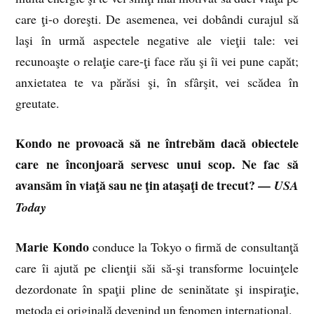
care ţi-o doreşti. De asemenea, vei dobândi curajul să
laşi în urmă aspectele negative ale vieţii tale: vei
recunoaşte o relaţie care-ţi face rău şi îi vei pune capăt;
anxietatea te va părăsi şi, în sfârşit, vei scădea în
greutate.
Kondo ne provoacă să ne întrebăm dacă obiectele
care ne înconjoară servesc unui scop. Ne fac să
avansăm în viaţă sau ne ţin ataşaţi de trecut? —
USA
Today
Marie Kondo
conduce la Tokyo o firmă de consultanţă
care îi ajută pe clienţii săi să-şi transforme locuinţele
dezordonate în spaţii pline de seninătate şi inspiraţie,
metoda ei originală devenind un fenomen internaţional.