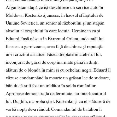
Afganistan, după ce își deschisese un service auto în
Moldova, Kostenko ajunsese, în haosul sfârșitului de
Uniune Sovietică, un senior al războiului și un stăpân
absolut al orașelului în care locuia. Ucrainean ca și
Eduard, însă născut în Extremul Orient unde tatăl lui
fusese cu garnizoana, avea față de chinez și reputația
unei cruzimi asiatice. Făcea dreptate în atelierul lui,
înconjurat de gărzi de corp înarmate până în dinți,
alături de o blondă în mini și cu ochelari negri. Eduard îl
văzuse condamnând la moarte un grăsan lac de sudoare,
bănuit că ar fi fost un trădător în solda românilor.
Aprobase demonstrația de fermitate, iar interlocutorul
lui, Dughin, o aproba și el. Kostenko și cu el stătuseră de
vorbă nopți de-a rândul. Comandantul de batalion îi
povestise viața sa aventuroasă și își prorocise sfârșitul,