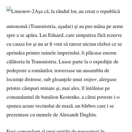
Așa că, la rândul lor, au creat o republică
autonomă (Transnistria, așadar) și au pus mâna pe arme
spre a se apăra. Lui Eduard, care simpatiza fără rezerve
cu cauza lor și nu ar fi vrut să rateze niciun război ce se
aprindea printre ruinele imperiului, îi plăcuse enorm
călătoria în Transnistria. Luase parte la o expediție de
pedepsire a românilor, traversase un ansamblu de
locuințe distruse, sub gloanțele unui
sniper
, alergase
printre câmpuri minate și, mai ales, îl întâlnise pe
comandantul de batalion Kostenko, a cărui poveste i-o
spunea acum vecinului de masă, un bărbos care i se
prezentase cu numele de Alexandr Dughin.
Fost comandant al unei unități de parașutiști în