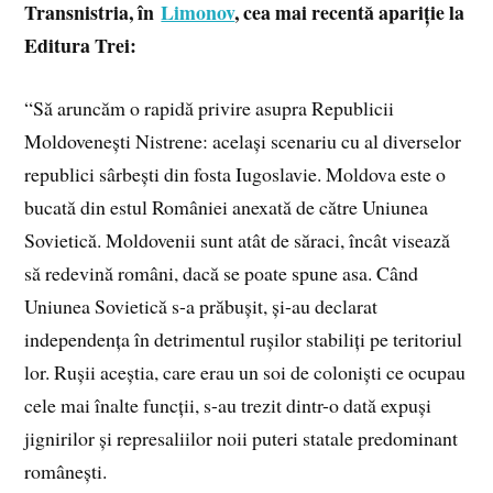
Transnistria, în
Limonov
, cea mai recentă apariție la
Editura Trei:
“Să aruncăm o rapidă privire asupra Republicii
Moldovenești Nistrene: același scenariu cu al diverselor
republici sârbești din fosta Iugoslavie. Moldova este o
bucată din estul României anexată de către Uniunea
Sovietică. Moldovenii sunt atât de săraci, încât visează
să redevină români, dacă se poate spune asa. Când
Uniunea Sovietică s-a prăbușit, și-au declarat
independența în detrimentul rușilor stabiliți pe teritoriul
lor. Rușii aceștia, care erau un soi de coloniști ce ocupau
cele mai înalte funcții, s-au trezit dintr-o dată expuși
jignirilor și represaliilor noii puteri statale predominant
românești.