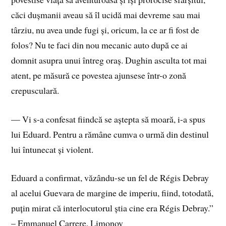
căci dușmanii aveau să îl ucidă mai devreme sau mai
târziu, nu avea unde fugi și, oricum, la ce ar fi fost de
folos? Nu te faci din nou mecanic auto după ce ai
domnit asupra unui întreg oraș. Dughin asculta tot mai
atent, pe măsură ce povestea ajunsese într-o zonă
crepusculară.
— Vi s-a confesat fiindcă se aștepta să moară, i-a spus
lui Eduard. Pentru a rămâne cumva o urmă din destinul
lui întunecat și violent.
Eduard a confirmat, văzându-se un fel de Régis Debray
al acelui Guevara de margine de imperiu, fiind, totodată,
puțin mirat că interlocutorul știa cine era Régis Debray.”
– Emmanuel Carrere, Limonov