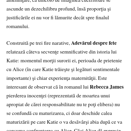
ascunde un dezechilibru profund, însă proporţia şi
justificările ei nu vor fi lămurite decât spre finalul
romanului.
Adevărul despre fete
Construită pe trei fire narative,
relatează câteva secvenţe semnificative din istoria lui
Katie: momentul morţii surorii ei, perioada de prietenie
cu Alice (în care Katie trăieşte şi legături sentimentale
importante) şi chiar experienţa maternităţii. Este
Rebecca James
interesant de observat că în romanul lui
pierderea inocenţei (reprezentată de moartea unui
apropiat de cărei responsabilitate nu te poţi elibera) nu
se confundă cu maturizarea, ci doar deschide calea
maturizării pe care Katie o va desăvârşi abia după ce va
consuma confruntarea cu Alice. Căci Alice dă expresie,