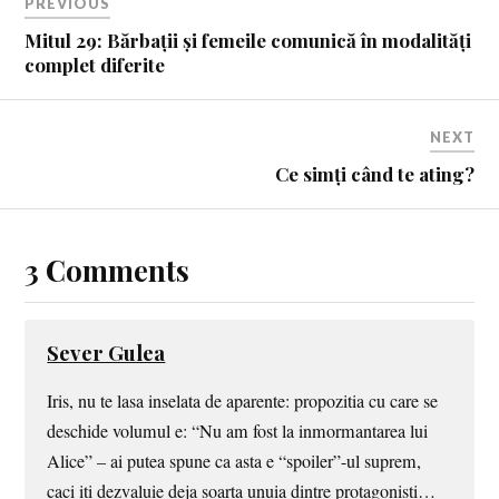
PREVIOUS
Mitul 29: Bărbații și femeile comunică în modalități
complet diferite
NEXT
Ce simți când te ating?
3 Comments
Sever Gulea
Iris, nu te lasa inselata de aparente: propozitia cu care se
deschide volumul e: “Nu am fost la inmormantarea lui
Alice” – ai putea spune ca asta e “spoiler”-ul suprem,
caci iti dezvaluie deja soarta unuia dintre protagonisti…