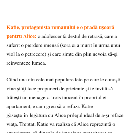
Katie, protagonista romanului e o pradă uşoară
pentru Alice:
o adolescentă destul de retrasă, care a
suferit o pierdere imensă (sora ei a murit în urma unui
viol la o petrecere) şi care simte din plin nevoia să-şi
reinventeze lumea.
Când una din cele mai populare fete pe care le cunoşti
vine şi îţi face propuneri de prietenie şi te invită să
trăieşti un menage-a-trois inocent în propriul ei
apartament, e cam greu să o refuzi. Katie
găseşte în legătura cu Alice prilejul ideal de a-şi reface
viaţa. Treptat, Katie va realiza că Alice reprezintă o
ameninţare, că dincolo de imaginea cuceritoare se