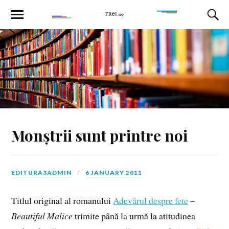
Monștrii sunt printre noi
EDITURA3ADMIN
6 JANUARY 2011
Titlul original al romanului
Adevărul despre fete
–
Beautiful Malice
trimite până la urmă la atitudinea