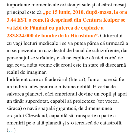
importante momente ale existenţei sale şi al cărei mesaj
„pe 15 iunie, 2010, după-masa, la ora
principal este că
3.44 EST o cometă desprinsă din Centura Kuiper se
va izbi de Pământ cu puterea de explozie a
283.824.000 de bombe de la Hiroshima”.
Cititorului
cu vagi lecturi medicale i se va putea părea că urmează a
ni se prezenta un caz destul de banal de schizofrenie, dar
personajul se străduieşte să ne explice că nici vorbă de
aşa ceva, atâta vreme cât eroul este în stare să discearnă
realul de imaginar.
Indiferent care ar fi adevărul (literar), Junior pare să fie
un individ ales pentru o misiune nobilă. E vorba de
salvarea planetei, căci embrionul devine un copil şi apoi
un tânăr superdotat, capabil să proiecteze (tot vocea,
săraca) o navă spaţială gigantică, de dimensiunea
oraşului Cleveland, capabilă să transporte o parte a
omenirii pe o altă planetă şi s-o ferească de catastrofă.
(
…
)