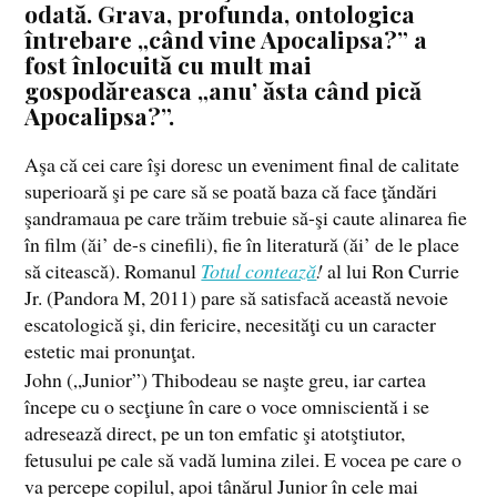
odată. Grava, profunda, ontologica
întrebare „când vine Apocalipsa?” a
fost înlocuită cu mult mai
gospodăreasca „anu’ ăsta când pică
Apocalipsa?”.
Aşa că cei care îşi doresc un eveniment final de calitate
superioară şi pe care să se poată baza că face ţăndări
şandramaua pe care trăim trebuie să-şi caute alinarea fie
în film (ăi’ de-s cinefili), fie în literatură (ăi’ de le place
să citească). Romanul
Totul contează
!
al lui Ron Currie
Jr. (Pandora M, 2011) pare să satisfacă această nevoie
escatologică şi, din fericire, necesităţi cu un caracter
estetic mai pronunţat.
John („Junior”) Thibodeau se naşte greu, iar cartea
începe cu o secţiune în care o voce omniscientă i se
adresează direct, pe un ton emfatic şi atotştiutor,
fetusului pe cale să vadă lumina zilei. E vocea pe care o
va percepe copilul, apoi tânărul Junior în cele mai