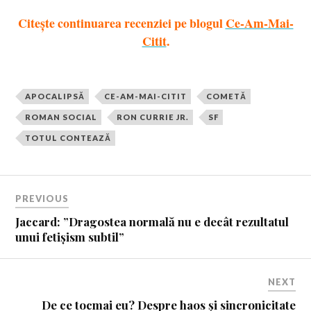
Citește continuarea recenziei pe blogul
Ce-Am-Mai-
Citit
.
APOCALIPSĂ
CE-AM-MAI-CITIT
COMETĂ
ROMAN SOCIAL
RON CURRIE JR.
SF
TOTUL CONTEAZĂ
PREVIOUS
Jaccard: ”Dragostea normală nu e decât rezultatul
unui fetișism subtil”
NEXT
De ce tocmai eu? Despre haos și sincronicitate