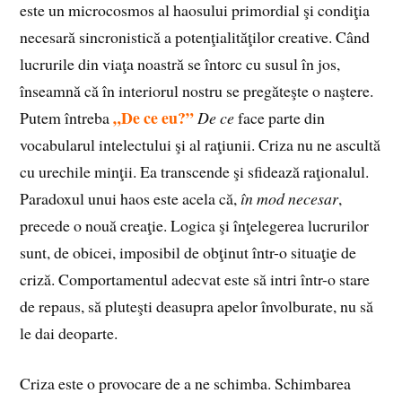
este un microcosmos al haosului primordial şi condiţia
necesară sincronistică a potenţialităţilor creative. Când
lucrurile din viaţa noastră se întorc cu susul în jos,
înseamnă că în interiorul nostru se pregăteşte o naştere.
„De ce eu?”
Putem întreba
De ce
face parte din
vocabularul intelectului şi al raţiunii. Criza nu ne ascultă
cu urechile minţii. Ea transcende şi sfidează raţionalul.
Paradoxul unui haos este acela că,
în mod necesar
,
precede o nouă creaţie. Logica şi înţelegerea lucrurilor
sunt, de obicei, imposibil de obţinut într-o situaţie de
criză. Comportamentul adecvat este să intri într-o stare
de repaus, să pluteşti deasupra apelor învolburate, nu să
le dai deoparte.
Criza este o provocare de a ne schimba. Schimbarea