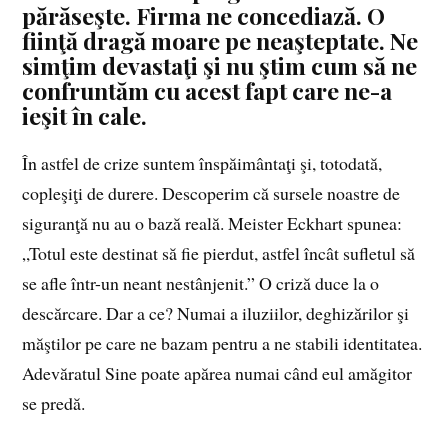
părăseşte. Firma ne concediază. O
fiinţă dragă moare pe neaşteptate. Ne
simţim devastaţi şi nu ştim cum să ne
confruntăm cu acest fapt care ne-a
ieşit în cale.
În astfel de crize suntem înspăimântaţi şi, totodată,
copleşiţi de durere. Descoperim că sursele noastre de
siguranţă nu au o bază reală. Meister Eckhart spunea:
„Totul este destinat să fie pierdut, astfel încât sufletul să
se afle într-un neant nestânjenit.” O criză duce la o
descărcare. Dar a ce? Numai a iluziilor, deghizărilor şi
măştilor pe care ne bazam pentru a ne stabili identitatea.
Adevăratul Sine poate apărea numai când eul amăgitor
se predă.