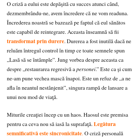
O criză a eului este depăşită cu succes atunci când,
dezmembrându-ne, avem încredere că ne vom readuna.
Încrederea noastră se bazează pe faptul că eul sănătos
este capabil de reintegrare. Aceasta înseamnă să fii
transformat prin durere
. Durerea a fost inutilă dacă ne
reluăm întregul control în timp ce toate semnele spun
„Lasă să se întâmple”. Jung vorbea despre aceasta ca
despre „restaurarea regresivă a
personei
.” Este ca şi cum
ne-am pune vechea mască înapoi. Este un refuz de „a ne
afla în neantul nestânjenit”, singura rampă de lansare a
unui nou mod de viaţă.
Miturile creaţiei încep cu un haos. Haosul este premisa
Legătura
pentru ca ceva nou să iasă la suprafaţă.
semnificativă este sincronicitate
.
O criză personală