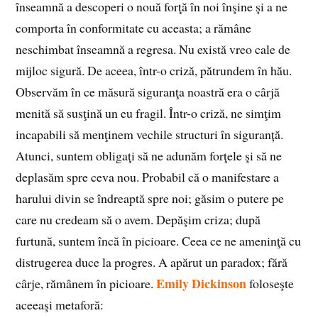
înseamnă a descoperi o nouă forţă în noi înşine şi a ne
comporta în conformitate cu aceasta; a rămâne
neschimbat înseamnă a regresa. Nu există vreo cale de
mijloc sigură. De aceea, într-o criză, pătrundem în hău.
Observăm în ce măsură siguranţa noastră era o cârjă
menită să susţină un eu fragil. Într-o criză, ne simţim
incapabili să menţinem vechile structuri în siguranță.
Atunci, suntem obligaţi să ne adunăm forţele şi să ne
deplasăm spre ceva nou. Probabil că o manifestare a
harului divin se îndreaptă spre noi; găsim o putere pe
care nu credeam să o avem. Depăşim criza; după
furtună, suntem încă în picioare. Ceea ce ne ameninţă cu
distrugerea duce la progres. A apărut un paradox; fără
Emily Dickinson
cârje, rămânem în picioare.
foloseşte
aceeaşi metaforă: