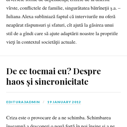
vîrste, conflictele de familie, singurătatea bătrîneţii ş.a. –
Iuliana Alexa subliniază faptul că interviurile nu oferă
neapărat răspunsuri şi sfaturi, cît ajută la găsirea unui
stil de a gîndi care să ajute adaptării noastre la propriile
vieţi în contextul societăţii actuale.
De ce tocmai eu? Despre
haos și sincronicitate
EDITURA3ADMIN
19 JANUARY 2012
Criza este o provocare de a ne schimba. Schimbarea
înseamnă a descoperi o nouă forţă în noi înşine şi a ne