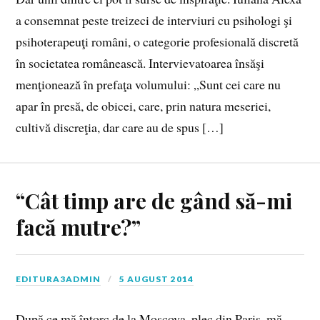
a consemnat peste treizeci de interviuri cu psihologi şi
psihoterapeuţi români, o categorie profesională discretă
în societatea românească. Intervievatoarea însăşi
menţionează în prefaţa volumului: „Sunt cei care nu
apar în presă, de obicei, care, prin natura meseriei,
cultivă discreţia, dar care au de spus […]
“Cât timp are de gând să-mi
facă mutre?”
EDITURA3ADMIN
5 AUGUST 2014
După ce mă întorc de la Moscova, plec din Paris, mă