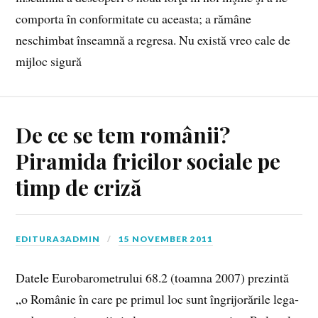
comporta în conformitate cu aceasta; a rămâne
neschimbat înseamnă a regresa. Nu există vreo cale de
mijloc sigură
De ce se tem românii?
Piramida fricilor sociale pe
timp de criză
EDITURA3ADMIN
15 NOVEMBER 2011
Da­te­le Eu­ro­ba­ro­me­tru­lui 68.2 (toam­na 2007) pre­zin­tă
„o Ro­mâ­nie în care pe pri­mul loc sunt în­gri­jo­ră­ri­le le­ga­