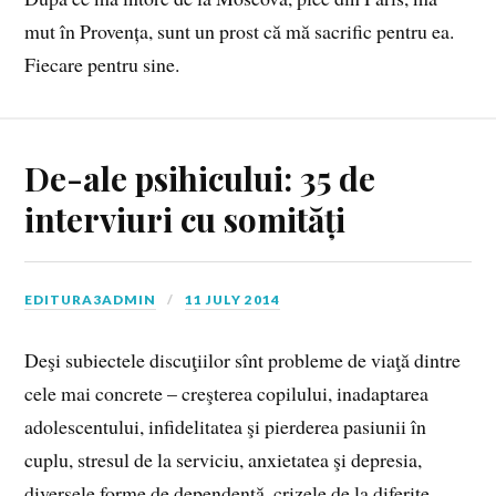
mut în Provența, sunt un prost că mă sacrific pentru ea.
Fiecare pentru sine.
De-ale psihicului: 35 de
interviuri cu somități
EDITURA3ADMIN
11 JULY 2014
Deşi subiectele discuţiilor sînt probleme de viaţă dintre
cele mai concrete – creşterea copilului, inadaptarea
adolescentului, infidelitatea şi pierderea pasiunii în
cuplu, stresul de la serviciu, anxietatea şi depresia,
diversele forme de dependenţă, crizele de la diferite