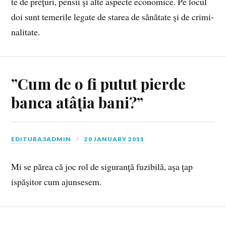
te de pre­ţuri, pen­sii şi alte as­pec­te eco­no­mi­ce. Pe lo­cul
doi sunt te­me­ri­le le­ga­te de sta­rea de să­nă­ta­te şi de cri­mi­
na­li­ta­te.
”Cum de o fi putut pierde
banca atâția bani?”
EDITURA3ADMIN
20 JANUARY 2011
Mi se părea că joc rol de siguranţă fuzibilă, aşa ţap
ispăşitor cum ajunsesem.