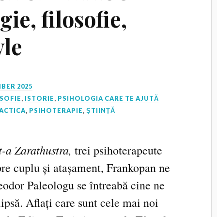
ie, filosofie,
yle
BER 2025
OSOFIE
,
ISTORIE
,
PSIHOLOGIA CARE TE AJUTĂ
ACTICA
,
PSIHOTERAPIE
,
ȘTIINȚĂ
t-a Zarathustra,
trei psihoterapeute
pre cuplu și atașament, Frankopan ne
eodor Paleologu se întreabă cine ne
ipsă. Aflați care sunt cele mai noi