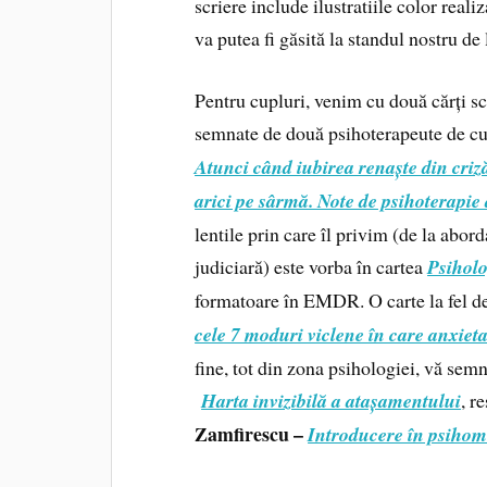
scriere include ilustratiile color real
va putea fi găsită la standul nostru 
Pentru cupluri, venim cu două cărți scri
semnate de două psihoterapeute de c
Atunci când iubirea renaște din criz
arici pe sârmă. Note de psihoterapie
lentile prin care îl privim (de la abo
judiciară) este vorba în cartea
Psiholo
formatoare în EMDR. O carte la fel de
cele 7 moduri viclene în care anxiet
fine, tot din zona psihologiei, vă se
Harta invizibilă a atașamentului
, r
Zamfirescu –
Introducere în psiho