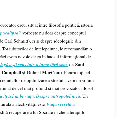
vocator eseu, situat între filosofia politică, istoria
apocalipsa?
vorbește nu doar despre conceptul
de Carl Schmitt), ci și despre ideologiile din
. Tot iubitorilor de înțelepciune, le recomandăm o
(căci avem nevoie de ea în haosul informațional de
Saul
ă găsești sens într-o lume fără sens
de
n Campbell
Robert MacCoun
și
. Pentru toți cei
pra tehnicilor de optimizare a sinelui, avem un volum
semnat de cel mai profund și mai provocator filosof
ă îți schimbi viața. Despre antropotehnică
. Un
turală a afectivității este
Viața secretă a
edită recuperare a lui Socrate în cheia terapiilor