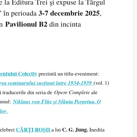
te la Editura Trei și expuse la Târgul
3-7 decembrie 2025
 în perioada
,
Pavilionul B2
în
din incinta
ientului Colectiv
prezintă un titlu-eveniment:
erea seminarului susținut între 1934-1939
(vol. 1)
 traducerile din seria de
Opere Complete
ale
umul:
Niklaus von Flüe și Sfânta Perpetua. O
lor
.
CĂRȚI ROȘII
C. G. Jung.
celebrei
a lui
Inedita