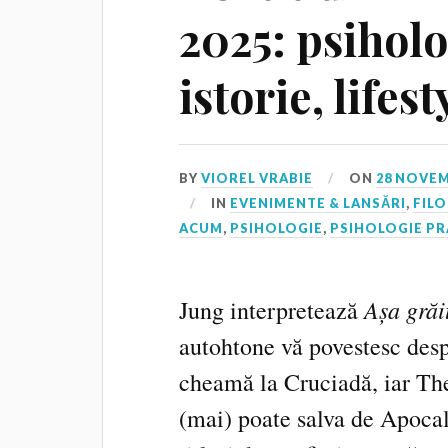
2025: psiholog
istorie, lifest
BY
VIOREL VRABIE
ON
28 NOVEM
IN
EVENIMENTE & LANSĂRI
,
FIL
ACUM
,
PSIHOLOGIE
,
PSIHOLOGIE PR
Așa grăi
Jung interpretează
autohtone vă povestesc des
cheamă la Cruciadă, iar Th
(mai) poate salva de Apocal