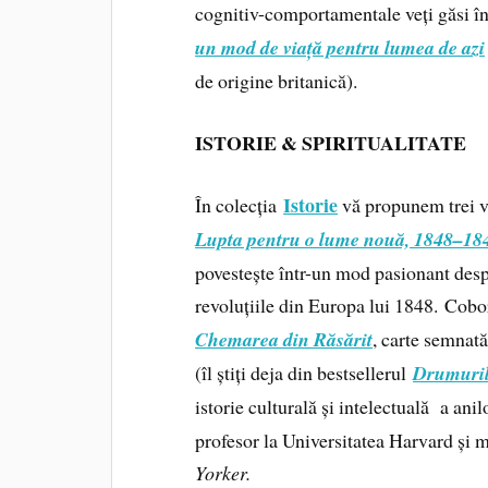
cognitiv-comportamentale veți găsi î
un mod de viață pentru lumea de azi
de origine britanică).
ISTORIE & SPIRITUALITATE
Istorie
În colecția
vă propunem trei 
Lupta pentru o lume nouă, 1848–18
povestește într-un mod pasionant desp
revoluțiile din Europa lui 1848. Cobo
Chemarea din Răsărit
, carte semnat
(îl știți deja din bestsellerul
Drumurile
istorie culturală și intelectuală a anil
profesor la Universitatea Harvard și 
Yorker.