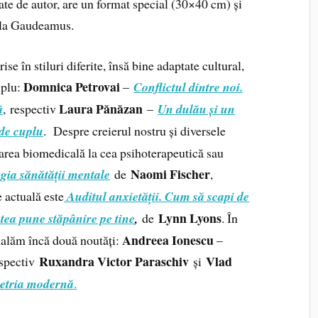
izate de autor, are un format special (30×40 cm) și
de la Gaudeamus.
se în stiluri diferite, însă bine adaptate cultural,
Domnica Petrovai
uplu:
–
Conflictul dintre noi.
Laura Pănăzan
ă
, respectiv
–
Un dulău și un
 de cuplu
. Despre creierul nostru și diversele
rdarea biomedicală la cea psihoterapeutică sau
Naomi Fischer
gia sănătății mentale
de
,
 actuală este
Auditul anxietății. Cum să scapi de
Lynn Lyons
atea pune stăpânire pe tine
,
de
. În
Andreea Ionescu
mnalăm încă două noutăți:
–
Ruxandra Victor Paraschiv
Vlad
espectiv
și
metria modernă
.