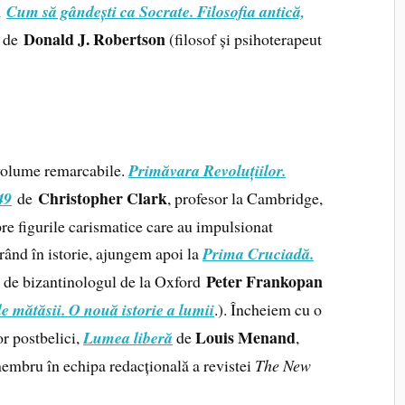
n
Cum să gândești ca Socrate. Filosofia antică,
Donald J. Robertson
de
(filosof și psihoterapeut
volume remarcabile.
Primăvara Revoluțiilor.
Christopher Clark
49
de
, profesor la Cambridge,
re figurile carismatice care au impulsionat
rând în istorie, ajungem apoi la
Prima Cruciadă.
Peter Frankopan
ă de bizantinologul de la Oxford
 mătăsii. O nouă istorie a lumii
.). Încheiem cu o
Louis Menand
or postbelici,
Lumea liberă
de
,
membru în echipa redacțională a revistei
The New