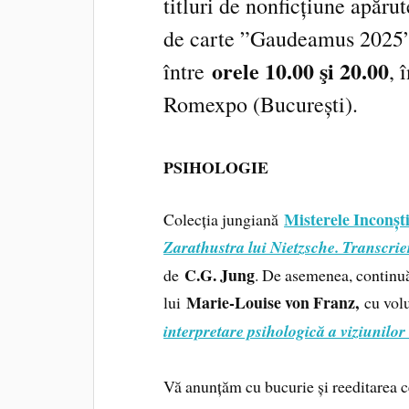
titluri de nonficțiune apăru
de carte ”Gaudeamus 2025”
orele 10.00 şi 20.00
între
, 
Romexpo (București).
PSIHOLOGIE
Misterele Inconșt
Colecția jungiană
Zarathustra lui Nietzsche. Transcri
C.G. Jung
de
. De asemenea, continuă
Marie-Louise von Franz,
lui
cu vol
interpretare psihologică a viziunilor 
Vă anunțăm cu bucurie și reeditarea 