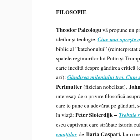
FILOSOFIE
Theodor Paleologu
vă propune un pro
ideilor și teologie.
Cine mai oprește 
biblic al ”katehonului” (reinterpretat 
spatele regimurilor lui Putin și Trump
carte inedită despre gândirea critică 
azi):
Gândirea mileniului trei. Cum s
Perlmutter
Joh
(fizician nobelizat),
interesați de o privire filosofică asu
care te pune cu adevărat pe gânduri, 
Peter Sloterdijk –
în viață:
Trebuie s
eseu captivant care străbate istoria cul
Ilaria Gaspari.
emoțiilor
de
Iar o in