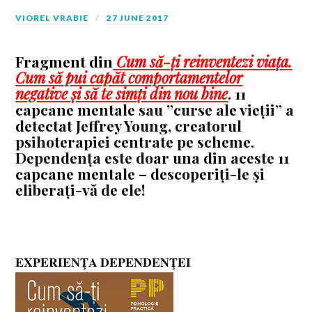
VIOREL VRABIE
27 JUNE 2017
Fragment din
Cum să-ți reinventezi viața.
Cum să pui capăt comportamentelor
negative și să te simți din nou bine
. 11
capcane mentale sau ”curse ale vieții” a
detectat Jeffrey Young, creatorul
psihoterapiei centrate pe scheme.
Dependența este doar una din aceste 11
capcane mentale – descoperiți-le și
eliberați-vă de ele!
EXPERIENŢA DEPENDENŢEI