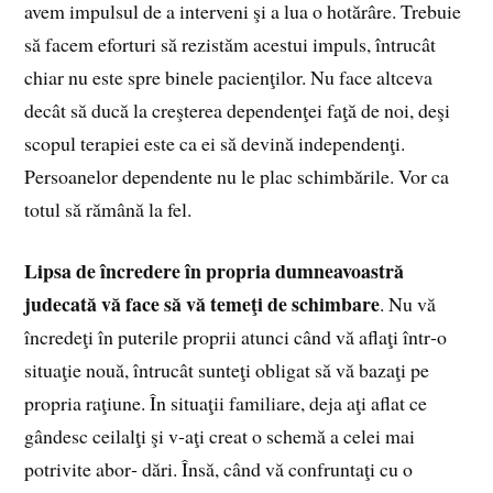
avem impulsul de a interveni şi a lua o hotărâre. Trebuie
să facem eforturi să rezistăm acestui impuls, întrucât
chiar nu este spre binele pacienţilor. Nu face altceva
decât să ducă la creşterea dependenţei faţă de noi, deşi
scopul terapiei este ca ei să devină independenţi.
Persoanelor dependente nu le plac schimbările. Vor ca
totul să rămână la fel.
Lipsa de încredere în propria dumneavoastră
judecată vă face să vă temeţi de schimbare
. Nu vă
încredeţi în puterile proprii atunci când vă aflaţi într‑o
situaţie nouă, întrucât sunteţi obligat să vă bazaţi pe
propria raţiune. În situaţii familiare, deja aţi aflat ce
gândesc ceilalţi şi v‑aţi creat o schemă a celei mai
potrivite abor‑ dări. Însă, când vă confruntaţi cu o