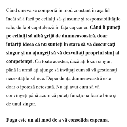
Când cineva se comportă în mod constant în aşa fel
încât să‑i facă pe ceilalţi să‑şi asume şi responsabilităţile
Când îi puneţi
sale, de fapt capitulează în faţa capcanei.
pe ceilalţi să aibă grijă de dumneavoastră, doar
întăriţi ideea că nu sunteţi în stare să vă descurcaţi
singur şi nu ajungeţi să vă dezvoltaţi propriul simţ al
competenţei
. Cu toate acestea, dacă aţi locui singur,
până la urmă aţi ajunge să învăţaţi cum să vă gestionaţi
necesităţile zilnice. Dependenţa dumneavoastră este
doar o ipoteză netestată. Nu aţi avut cum să vă
convingeţi până acum că puteţi funcţiona foarte bine şi
de unul singur.
Fuga este un alt mod de a vă consolida capcana
.