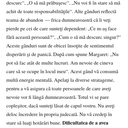
descurc“, „O să mă prăbuşesc“, „Nu voi fi în stare să mă
achit de toate responsabilităţile“. Alte gânduri reflectă
teama de abandon — frica dumneavoastră că îi veţi
pierde pe cei de care sunteţi dependent: „Ce m‑aş face
fără această persoană?“, „Cum o să mă descurc singur?“
Aceste gânduri sunt de obicei însoţite de sentimentul
disperării şi de panică. După cum spune Margaret: „Nu
pot să fac atât de multe lucruri. Am nevoie de cineva
care să se ocupe în locul meu“. Acest gând vă consumă
multă energie mentală. Apelaţi la diverse stratageme,
pentru a vă asigura că toate persoanele de care aveţi
nevoie vor fi lângă dumneavoastră. Totul vi se pare
copleşitor, dacă sunteţi lăsat de capul vostru. Nu aveţi
deloc încredere în propria judecată. Nu vă credeţi în
Dificultatea de a avea
stare să luaţi hotărâri bune.