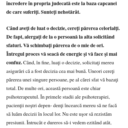
încredere în propria judecată este la baza capcanei
de care suferiţi. Sunteţi nehotărât.
Când aveţi de luat o decizie, cereţi părerea celorlalţi.
De fapt, alergaţi de la o persoană la alta solicitând
sfaturi. Vă schimbaţi părerea de o mie de ori.
Întregul proces vă seacă de energie şi vă face şi mai
confuz.
Când, în fine, luaţi o decizie, solicitaţi mereu
asigurări că a fost decizia cea mai bună. Uneori cereţi
părerea unei singure persoane, pe al cărei sfat vă bazaţi
total. De multe ori, această persoană este chiar
psihoterapeutul. În primele stadii ale psihoterapiei,
pacienţii noştri depen‑ denţi încearcă mereu să ne facă
să luăm decizii în locul lor. Nu este uşor să rezistăm
presiunii. Întrucât e dureros să‑i vedem ezitând atât,