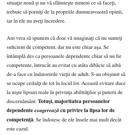
situaţie nouă şi nu vă sfătuieşte nimeni ce să faceţi,
trebuie să porniţi de la propriile dumneavoastră opinii,
iar în ele nu aveţi încredere.
Am vrea să spunem că doar vă imaginaţi că nu sunteţi
suficient de competent, dar nu este chiar aşa. Se
întâmplă des ca persoanele dependente chiar să nu fie
competente, întrucât au evitat cu atâta dibăcie să aibă
de‑a face cu îndatoririle vieţii de adult. S‑au obişnuit să
se ocupe ceilalţi de tot în locul lor. Această evitare duce
la nişte lipsuri reale în privinţa abilităţilor şi puterii de
Totuşi, majoritatea persoanelor
discernământ.
dependente
cu privire la lipsa lor de
exagerează
competenţă
. Se îndoiesc de ele însele mai mult decât
este cazul.