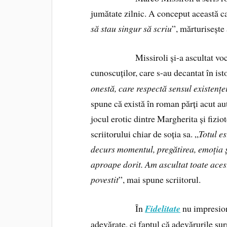
jumătate zilnic. A conceput această ca
să stau singur să scriu
”, mărturisește 
Missiroli și-a ascultat vocea inte
cunoscuților, care s-au decantat în ist
onestă, care respectă sensul existențe
spune că există în roman părți acut a
jocul erotic dintre Margherita și fizi
scriitorului chiar de soția sa. „
Totul e
decurs momentul, pregătirea, emoția ș
aproape dorit. Am ascultat toate aces
povestit
”, mai spune scriitorul.
În
Fidelitate
nu impresion
adevărate, ci faptul că adevărurile su