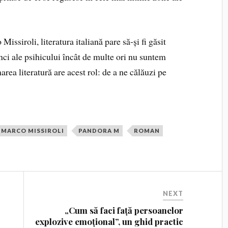
issiroli, literatura italiană pare să-și fi găsit
nci ale psihicului încât de multe ori nu suntem
area literatură are acest rol: de a ne călăuzi pe
MARCO MISSIROLI
PANDORA M
ROMAN
NEXT
„Cum să faci față persoanelor
explozive emoțional”, un ghid practic