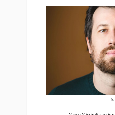
fo
Marco Missiroli a scris r