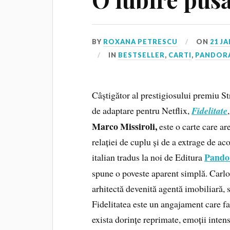
BY
ROXANA PETRESCU
ON
21 J
IN
BESTSELLER
,
CARTI
,
PANDOR
Câștigător al prestigiosului premiu St
de adaptare pentru Netflix,
Fidelitate
Marco Missiroli,
este o carte care ar
relației de cuplu și de a extrage de ac
Pando
italian tradus la noi de Editura
spune o poveste aparent simplă. Carlo,
arhitectă devenită agentă imobiliară, s
Fidelitatea este un angajament care fa
exista dorințe reprimate, emoții intense