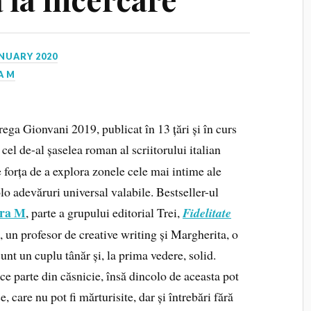
ANUARY 2020
A M
rega Gionvani 2019, publicat în 13 țări și în curs
, cel de-al șaselea roman al scriitorului italian
e forța de a explora zonele cele mai intime ale
olo adevăruri universal valabile. Bestseller-ul
ra M
, parte a grupului editorial Trei,
Fidelitate
 un profesor de creative writing și Margherita, o
unt un cuplu tânăr și, la prima vedere, solid.
ce parte din căsnicie, însă dincolo de aceasta pot
, care nu pot fi mărturisite, dar și întrebări fără