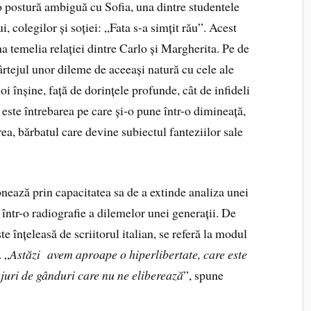
o postură ambiguă cu Sofia, una dintre studentele
ui, colegilor și soției: „Fata s-a simțit rău”. Acest
a temelia relației dintre Carlo și Margherita. Pe de
ârtejul unor dileme de aceeași natură cu cele ale
oi înșine, față de dorințele profunde, cât de infideli
 este întrebarea pe care și-o pune într-o dimineață,
ea, bărbatul care devine subiectul fanteziilor sale
in capacitatea sa de a extinde analiza unei
 într-o radiografie a dilemelor unei generații. De
te înțeleasă de scriitorul italian, se referă la modul
. „
Astăzi avem aproape o hiperlibertate, care este
ejuri de gânduri care nu ne eliberează
”, spune