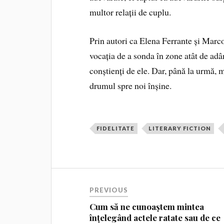
multor relații de cuplu.
Prin autori ca Elena Ferrante și Marco M
vocația de a sonda în zone atât de adâ
conștienți de ele. Dar, până la urmă, m
drumul spre noi înșine.
FIDELITATE
LITERARY FICTION
PREVIOUS
Cum să ne cunoaștem mintea
înțelegând actele ratate sau de ce