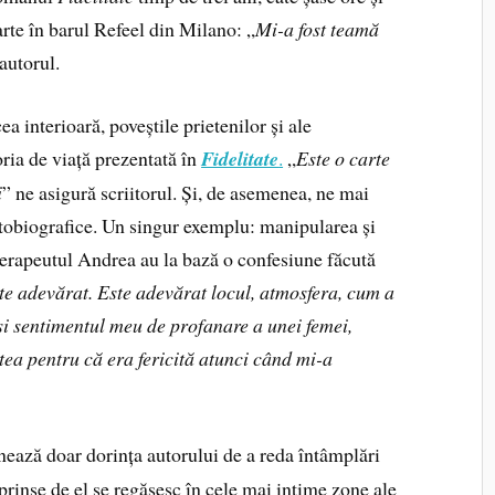
rte în barul Refeel din Milano: „
Mi-a fost teamă
autorul.
rioară, poveștile prietenilor și ale
oria de viață prezentată în
Fidelitate
.
„
Este o carte
i
” ne asigură scriitorul. Și, de asemenea, ne mai
utobiografice. Un singur exemplu: manipularea și
oterapeutul Andrea au la bază o confesiune făcută
ste adevărat. Este adevărat locul, atmosfera, cum a
i sentimentul meu de profanare a unei femei,
tea pentru că era fericită atunci când mi-a
ează doar dorința autorului de a reda întâmplări
rprinse de el se regăsesc în cele mai intime zone ale