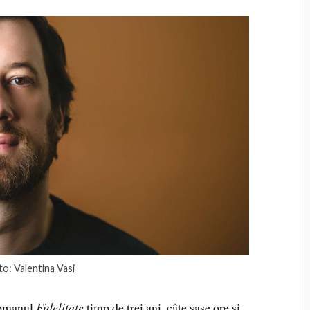
to: Valentina Vasi
omanul
Fidelitate
timp de trei ani, câte șase ore și