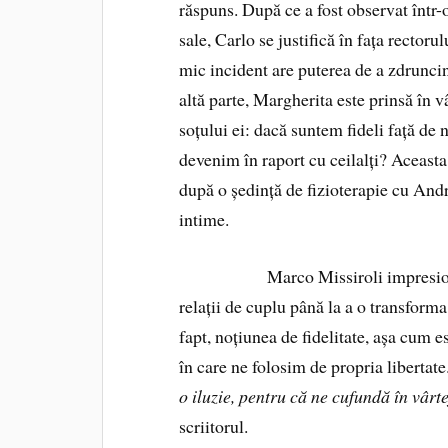
răspuns. După ce a fost observat într-
sale, Carlo se justifică în fața rectorul
mic incident are puterea de a zdruncin
altă parte, Margherita este prinsă în v
soțului ei: dacă suntem fideli față de n
devenim în raport cu ceilalți? Aceasta
după o ședință de fizioterapie cu Andr
intime.
Marco Missiroli impresionează pr
relații de cuplu până la a o transforma
fapt, noțiunea de fidelitate, așa cum es
în care ne folosim de propria libertate
o iluzie, pentru că ne cufundă în vârt
scriitorul.