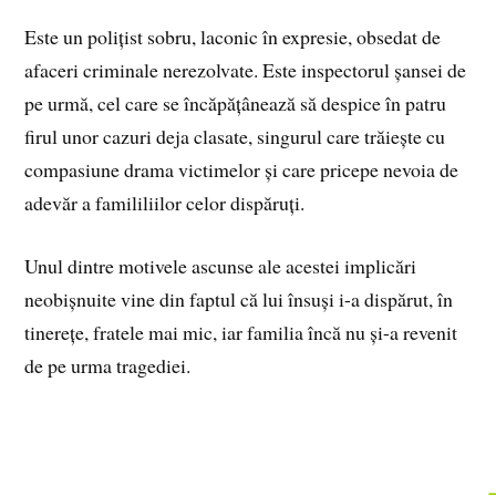
Este un polițist sobru, laconic în expresie, obsedat de
afaceri criminale nerezolvate. Este inspectorul șansei de
pe urmă, cel care se încăpățânează să despice în patru
firul unor cazuri deja clasate, singurul care trăiește cu
compasiune drama victimelor și care pricepe nevoia de
adevăr a famililiilor celor dispăruți.
Unul dintre motivele ascunse ale acestei implicări
neobișnuite vine din faptul că lui însuși i-a dispărut, în
tinerețe, fratele mai mic, iar familia încă nu și-a revenit
de pe urma tragediei.