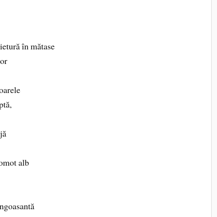
ietură în mătase
lor
ioarele
ptă,
jă
gomot alb
angoasantă