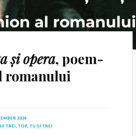
a și opera
, poem-
l romanului
CEMBER 2024
II TREI
,
TOP
,
TU ȘI TREI