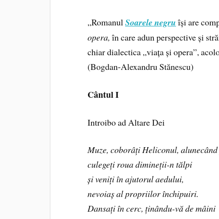
„Romanul
Soarele negru
își are com
opera,
în care adun perspective și stră
chiar dialectica „viața și opera”, aco
(Bogdan-Alexandru Stănescu)
Cântul I
Introibo ad Altare Dei
Muze, coborâți Heliconul, alunecând
culegeți roua dimineții-n tălpi
și veniți în ajutorul aedului,
nevoiaș al propriilor închipuiri.
Dansați în cerc, ținându-vă de mâini