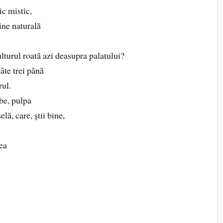
ic mistic,
ine naturală
lturul roată azi deasupra palatului?
âte trei până
rul.
lbe, pulpa
lă, care, știi bine,
ea