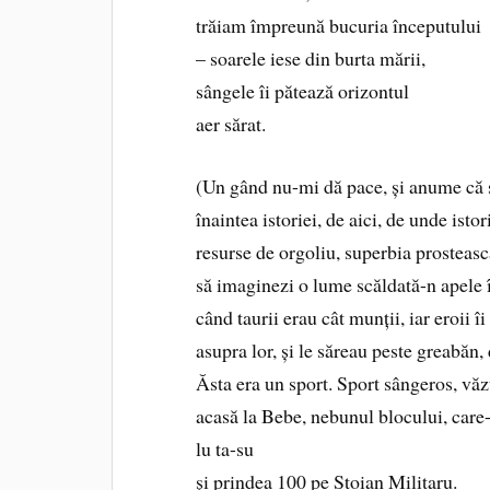
trăiam împreună bucuria începutului
– soarele iese din burta mării,
sângele îi pătează orizontul
aer sărat.
(Un gând nu-mi dă pace, și anume că 
înaintea istoriei, de aici, de unde istori
resurse de orgoliu, superbia prosteasc
să imaginezi o lume scăldată-n apele 
când taurii erau cât munții, iar eroii î
asupra lor, și le săreau peste greabăn
Ăsta era un sport. Sport sângeros, văz
acasă la Bebe, nebunul blocului, care-
lu ta-su
și prindea 100 pe Stoian Militaru.