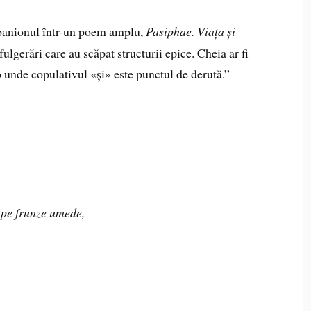
panionul într-un poem amplu,
Pasiphae. Viața și
fulgerări care au scăpat structurii epice. Cheia ar fi
lo unde copulativul «și» este punctul de derută.”
 pe frunze umede,