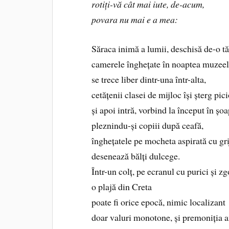
rotiți-vă cât mai iute, de-acum,
povara nu mai e a mea:
Săraca inimă a lumii, deschisă de-o tă
camerele înghețate în noaptea muzee
se trece liber dintr-una într-alta,
cetățenii clasei de mijloc își șterg pic
și apoi intră, vorbind la început în șoa
pleznindu-și copiii după ceafă,
înghețatele pe mocheta aspirată cu gri
desenează bălți dulcege.
Într-un colț, pe ecranul cu purici și z
o plajă din Creta
poate fi orice epocă, nimic localizant
doar valuri monotone, și premoniția 