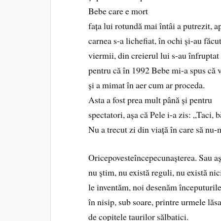
Bebe care e mort
fața lui rotundă mai întâi a putrezit, a
carnea s-a lichefiat, în ochi și-au făcu
viermii, din creierul lui s-au înfruptat
pentru că în 1992 Bebe mi-a spus că 
și a mimat în aer cum ar proceda.
Asta a fost prea mult până și pentru
spectatori, așa că Pele i-a zis: „Taci,
Nu a trecut zi din viață în care să nu-
Oricepovesteîncepecunașterea. Sau aș
nu știm, nu există reguli, nu există nic
le inventăm, noi desenăm începuturil
în nisip, sub soare, printre urmele lăs
de copitele taurilor sălbatici.