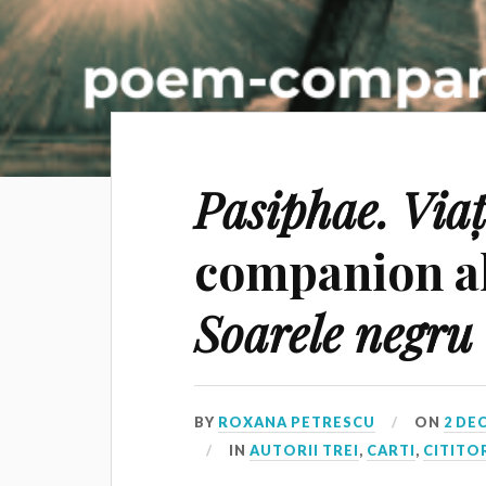
Pasiphae. Viaț
companion a
Soarele negru
BY
ROXANA PETRESCU
ON
2 DE
IN
AUTORII TREI
,
CARTI
,
CITITOR