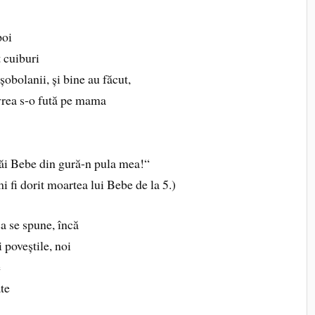
poi
t cuiburi
 șobolanii, și bine au făcut,
vrea s-o fută pe mama
 băi Bebe din gură-n pula mea!“
mi fi dorit moartea lui Bebe de la 5.)
a se spune, încă
i poveștile, noi
e
ate