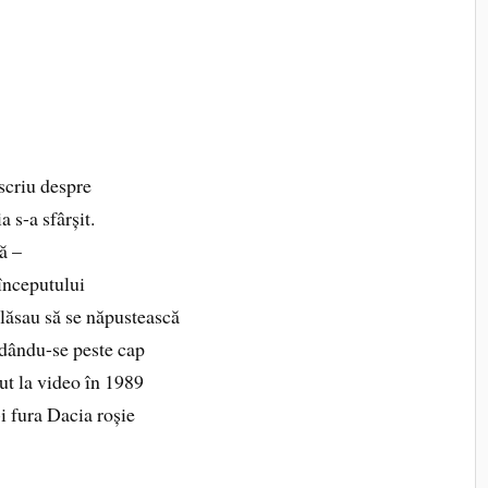
scriu despre
a s-a sfârșit.
ă –
începutului
i lăsau să se năpustească
, dându-se peste cap
ut la video în 1989
i fura Dacia roșie