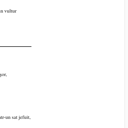
un vultur
șor,
r-un sat jefuit,