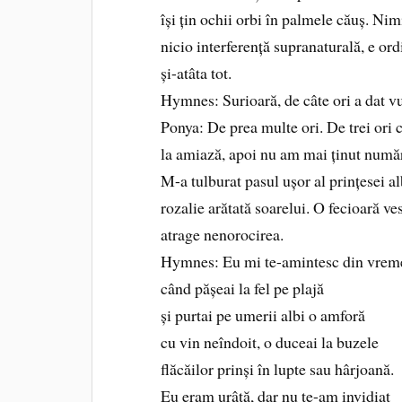
își țin ochii orbi în palmele căuș. Nim
nicio interferență supranaturală, e ord
și-atâta tot.
Hymnes: Surioară, de câte ori a dat vu
Ponya: De prea multe ori. De trei ori c
la amiază, apoi nu am mai ținut numă
M-a tulburat pasul ușor al prințesei a
rozalie arătată soarelui. O fecioară vese
atrage nenorocirea.
Hymnes: Eu mi te-amintesc din vrem
când pășeai la fel pe plajă
și purtai pe umerii albi o amforă
cu vin neîndoit, o duceai la buzele
flăcăilor prinși în lupte sau hârjoană.
Eu eram urâtă, dar nu te-am invidiat