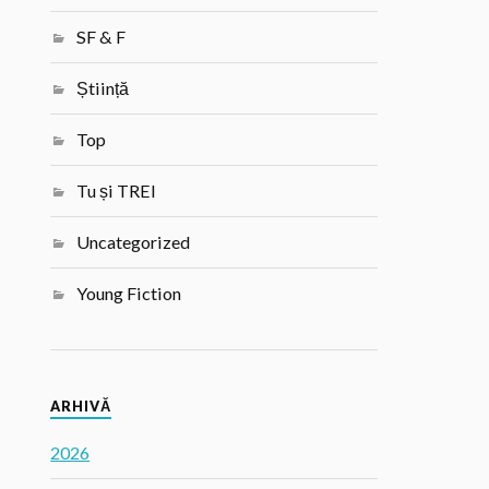
SF & F
Știință
Top
Tu și TREI
Uncategorized
Young Fiction
ARHIVĂ
2026