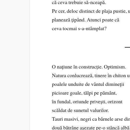
că ceva trebuie să-nceapă.
Pe cer, deloc distinct de plaja pustie, 
planează țipând. Atunci poate că
ceva tocmai s-a-ntâmplat?
O națiune în construcție. Optimism.
Natura conlucrează, tinere în chiton u
poalele unduite de vântul dimineții
picioare goale, tălpi pe pământ,
în fundal, oriunde privești, orizont
scăldat de sunetul valurilor.
Tauri masivi, negri ca bârnele arse dint
două bătrâne așezate pe-o stâncă albă