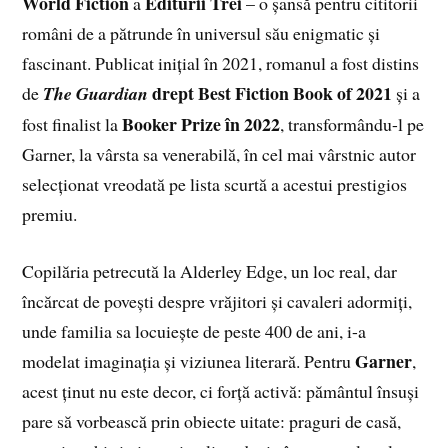
World Fiction
Editurii Trei
a
– o șansă pentru cititorii
români de a pătrunde în universul său enigmatic și
fascinant. Publicat inițial în 2021, romanul a fost distins
drept Best Fiction Book of 2021
de
The Guardian
și a
Booker Prize în 2022
fost finalist la
, transformându-l pe
Garner, la vârsta sa venerabilă, în cel mai vârstnic autor
selecționat vreodată pe lista scurtă a acestui prestigios
premiu.
Copilăria petrecută la Alderley Edge, un loc real, dar
încărcat de povești despre vrăjitori și cavaleri adormiți,
unde familia sa locuiește de peste 400 de ani, i-a
Garner
modelat imaginația și viziunea literară. Pentru
,
acest ținut nu este decor, ci forță activă: pământul însuși
pare să vorbească prin obiecte uitate: praguri de casă,