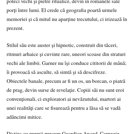
poteci vechi și pietre ritualice, devin în romanele sale
porți între lumi. El crede că geografia poartă urmele
memoriei și că mitul nu aparține trecutului, ci irizează în
prezent.
Stilul său este auster și hipnotic, construit din tăceri,
ritmuri arhaice și cuvinte rare, uneori scoase din straturi
vechi ale limbii. Garner nu își conduce cititorii de mână;
îi provoacă să asculte, să simtă și să descifreze.
Obiectele banale, precum ar fi un os, un borcan, o piatră
de prag, devin surse de revelație. Copiii săi nu sunt eroi
convenționali, ci exploratori ai nevăzutului, martori ai
unei realități care se fisurează pentru a lăsa să se vadă
adâncimi mitice.
Distins cu premii precum Guardian Award, Carnegie