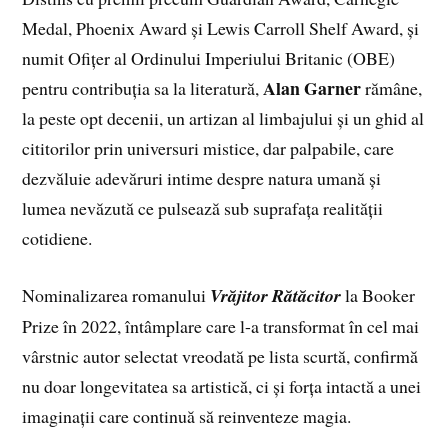
Medal, Phoenix Award și Lewis Carroll Shelf Award, și
numit Ofițer al Ordinului Imperiului Britanic (OBE)
Alan Garner
pentru contribuția sa la literatură,
rămâne,
la peste opt decenii, un artizan al limbajului și un ghid al
cititorilor prin universuri mistice, dar palpabile, care
dezvăluie adevăruri intime despre natura umană și
lumea nevăzută ce pulsează sub suprafața realității
cotidiene.
Nominalizarea romanului
Vrăjitor Rătăcitor
la Booker
Prize în 2022, întâmplare care l-a transformat în cel mai
vârstnic autor selectat vreodată pe lista scurtă, confirmă
nu doar longevitatea sa artistică, ci și forța intactă a unei
imaginații care continuă să reinventeze magia.