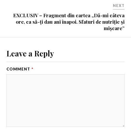
NEXT
EXCLUSIV – Fragment din cartea „Dă-mi câteva
ore, ca să-ți dau ani înapoi. Sfaturi de nutriție și
mișcare”
Leave a Reply
COMMENT
*