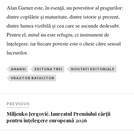
Alan Garner este, în esență, un povestitor al pragurilor:
dintre copilărie și maturitate, dintre istorie și prezent,
dintre lumea vizibilă și cea care se ascunde dedesubt.
Pentru el, mitul nu este refugiu, ci instrument de
înțelegere, iar fiecare poveste este o cheie către sensul
lucrurilor.
ANANSI
EDITURA TREI
NOUTATI EDITORIALE
VRAJITOR RATACITOR
PREVIOUS
Miljenko Jergović, laureatul Premiului cărții
pentru înțelegere europeană 2026