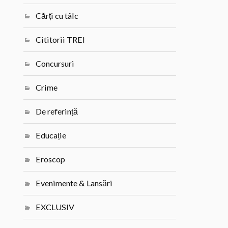
Cărți cu tâlc
Cititorii TREI
Concursuri
Crime
De referință
Educație
Eroscop
Evenimente & Lansări
EXCLUSIV