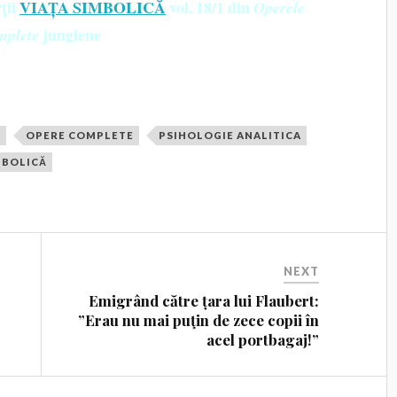
ții
VIAȚA SIMBOLICĂ
vol. 18/1 din
Operele
jungiene
mplete
E
OPERE COMPLETE
PSIHOLOGIE ANALITICA
MBOLICĂ
NEXT
Emigrând către țara lui Flaubert:
”Erau nu mai puţin de zece copii în
acel portbagaj!”