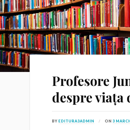
Profesore Jun
despre viața
BY
EDITURA3ADMIN
ON
3 MARCH