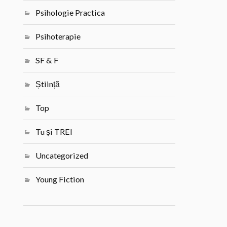
Psihologie Practica
Psihoterapie
SF & F
Știință
Top
Tu și TREI
Uncategorized
Young Fiction