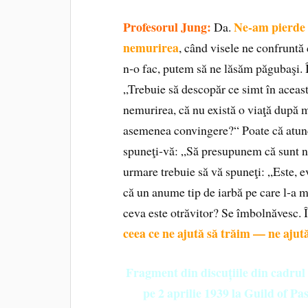
Profesorul Jung:
Ne
‑
am pierde 
Da.
nemurirea
, când visele ne confruntă
n‑o fac, putem să ne lăsăm păgubaşi. Î
„Trebuie să descopăr ce simt în aceas
nemurirea, că nu există o viaţă după 
asemenea convingere?“ Poate că atunc
spuneţi‑vă: „Să presupunem că sunt nem
urmare trebuie să vă spuneţi: „Este, 
că un anume tip de iarbă pe care l‑a m
ceva este otrăvitor? Se îmbolnăvesc.
ceea ce ne ajută să trăim — ne ajută
Fragment din discuțiile din cadrul
pe 2 aprilie 1939 la Guild of P