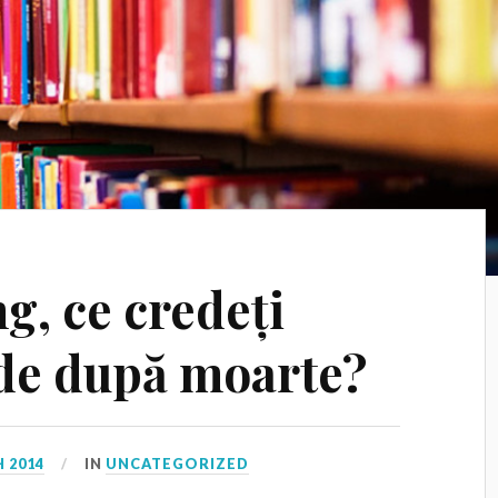
g, ce credeți
 de după moarte?
 2014
IN
UNCATEGORIZED