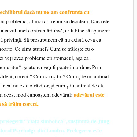
echilibrul dacă nu ne
‑
am confrunta cu
 cu problema; atunci ar trebui să decidem. Dacă ele
n cazul unei confruntări însă, ar fi bine să spunem:
tă privinţă. Să presupunem că nu există ceva ca
moarte. Ce simt atunci? Cum se trăieşte cu o
i veţi avea probleme cu stomacul, aşa că
uritor“, şi atunci veți fi poate în ordine. Prin
evident, corect.“ Cum s‑o ştim? Cum ştie un animal
âncat nu este otrăvitor, şi cum ştiu animalele că
adevărul este
 În acest mod cunoaştem adevărul:
 să trăim corect.
 prelegerii ”Viața simbolică”, susținută de Jung
astoral Psycholgy din Londra. Prelegerea este