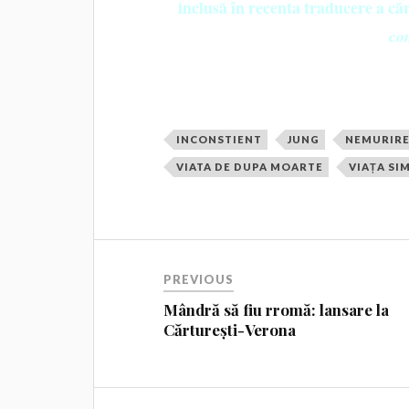
inclusă în recenta traducere a căr
co
INCONSTIENT
JUNG
NEMURIR
VIATA DE DUPA MOARTE
VIAȚA SI
PREVIOUS
Mândră să fiu rromă: lansare la
Cărturești-Verona