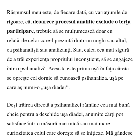
Răspunsul meu este, de fiecare dată, cu variaţiunile de
deoarece procesul analitic exclude o terţă
rigoare, că,
participare
, trebuie să se mulţumească doar cu
relatările celor care-l prezintă dintr-un unghi sau altul,
ca psihanalişti sau analizanţi. Sau, calea cea mai sigură
de a trăi experienţa propriului inconştient, să se angajeze
într-o psihanaliză. Aceasta este prima uşă în faţa căreia
se opreşte cel dornic să cunoască psihanaliza, uşă pe
care aş numi-o „uşa diadei“.
Deşi trăirea directă a psihanalizei rămâne cea mai bună
cheie pentru a deschide uşa diadei, anumite cărţi pot
satisface într-o măsură mai mică sau mai mare
curiozitatea celui care doreşte să se iniţieze. Mă gândesc