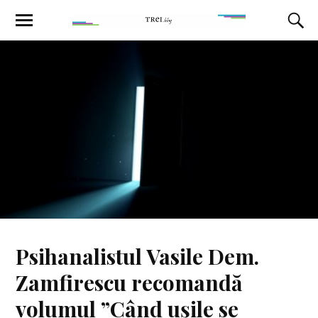
Psihanalistul Vasile Dem.
Zamfirescu recomandă
volumul ”Când ușile se