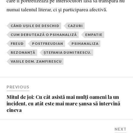
care îi portretizează pe interlocutori lasă să transpară nu
numai talentul literar, ci şi participarea afectivă.
CÂND UȘILE DE DESCHID
CAZURI
CUM DEBUTEAZĂ O PSIHANALIZĂ
EMPATIE
FREUD
POSTFREUDIAN
PSIHANALIZA
REZONANȚĂ
ȘTEFANIA DUMITRESCU.
VASILE DEM. ZAMFIRESCU
PREVIOUS
Mitul de joi: Cu cât asistă mai mulți oameni la un
incident, cu atât este mai mare șansa să intervină
cineva
NEXT