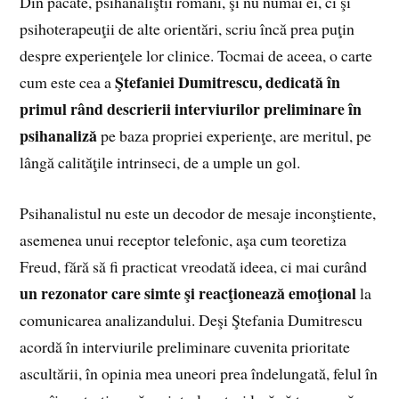
Din păcate, psihanaliştii români, şi nu numai ei, ci şi
psihoterapeuţii de alte orientări, scriu încă prea puţin
despre experienţele lor clinice. Tocmai de aceea, o carte
Ştefaniei Dumitrescu, dedicată în
cum este cea a
primul rând descrierii interviurilor preliminare în
psihanaliză
pe baza propriei experienţe, are meritul, pe
lângă calităţile intrinseci, de a umple un gol.
Psihanalistul nu este un decodor de mesaje inconştiente,
asemenea unui receptor telefonic, aşa cum teoretiza
Freud, fără să fi practicat vreodată ideea, ci mai curând
un rezonator care simte şi reacţionează emoţional
la
comunicarea analizandului. Deşi Ştefania Dumitrescu
acordă în interviurile preliminare cuvenita prioritate
ascultării, în opinia mea uneori prea îndelungată, felul în