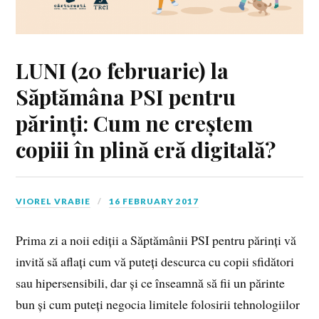
LUNI (20 februarie) la
Săptămâna PSI pentru
părinți: Cum ne creștem
copiii în plină eră digitală?
VIOREL VRABIE
16 FEBRUARY 2017
Prima zi a noii ediții a Săptămânii PSI pentru părinți vă
invită să aflați cum vă puteți descurca cu copii sfidători
sau hipersensibili, dar și ce înseamnă să fii un părinte
bun și cum puteți negocia limitele folosirii tehnologiilor