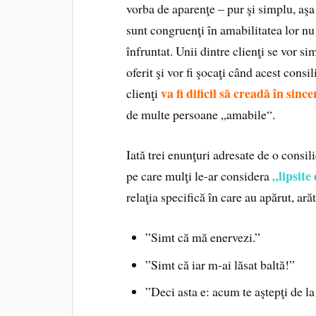
vorba de aparenţe – pur şi simplu, aşa 
sunt congruenţi în amabilitatea lor nu 
înfruntat. Unii dintre clienţi se vor si
oferit şi vor fi şocaţi când acest consi
va fi dificil să creadă în sinc
clienţi
de multe persoane „amabile“.
Iată trei enunţuri adresate de o consil
„lipsite
pe care mulţi le-ar considera
relaţia specifică în care au apărut, ar
”Simt că mă enervezi.”
”Simt că iar m-ai lăsat baltă!”
”Deci asta e: acum te aştepţi de l