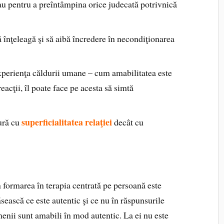
au pentru a preîntâmpina orice judecată potrivnică
ă înţeleagă şi să aibă încredere în necondiţionarea
experienţa căldurii umane – cum amabilitatea este
eacţii, îl poate face pe acesta să simtă
superficialitatea relaţiei
ură cu
decât cu
n formarea în terapia centrată pe persoană este
ească ce este autentic şi ce nu în răspunsurile
menii sunt amabili în mod autentic. La ei nu este