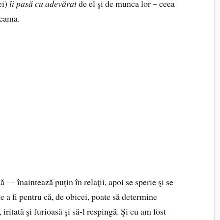
ei)
îi pasă cu adevărat
de el şi de munca lor – ceea
 seama.
 — înaintează puţin în relaţii, apoi se sperie şi se
de a fi pentru că, de obicei, poate să determine
 iritată şi furioasă şi să-l respingă. Şi eu am fost