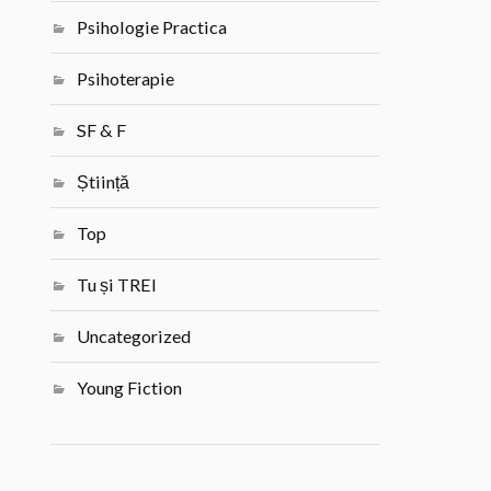
Psihologie Practica
Psihoterapie
SF & F
Știință
Top
Tu și TREI
Uncategorized
Young Fiction