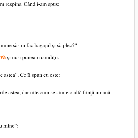
l-am respins. Când i-am spus:
a mine să-mi fac bagajul şi să plec?“
ivă
şi nu-i puneam condiții.
e astea“. Ce îi spun eu este:
urile astea, dar uite cum se simte o altă fiinţă umană
ru mine“;