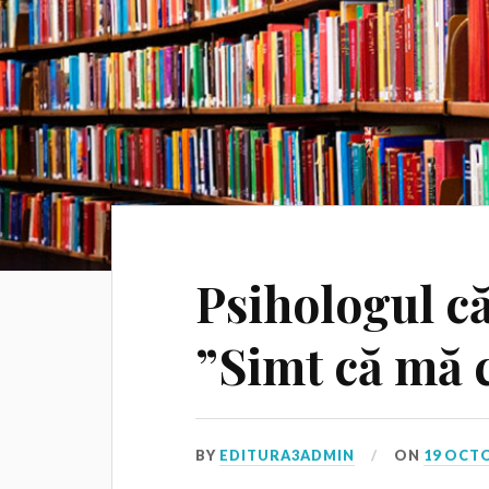
Psihologul că
”Simt că mă 
BY
EDITURA3ADMIN
ON
19 OCT