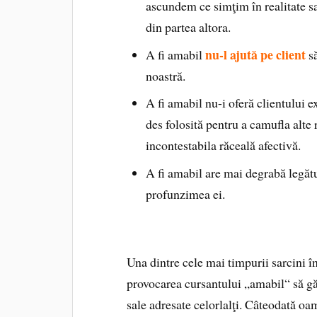
ascundem ce simţim în realitate s
din partea altora.
nu-l ajută pe client
A fi amabil
s
noastră.
A fi amabil nu-i oferă clientului 
des folosită pentru a camufla alte r
incontestabila răceală afectivă.
A fi amabil are mai degrabă legăt
profunzimea ei.
Una dintre cele mai timpurii sarcini î
provocarea cursantului „amabil“ să găs
sale adresate celorlalţi. Câteodată oa