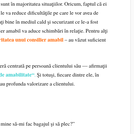
sunt în majoritatea situaţiilor. Oricum, faptul că ei
le va reduce dificultăţile pe care le vor avea de
mţi bine în mediul cald şi securizant ce le-a fost
lier amabil va aduce schimbări în relaţie. Pentru alţi
eritatea unui consilier amabil
– au văzut suficient
ieră centrată pe persoană clientului său — afirmaţii
 de amabilitate“
.
Şi totuşi, fiecare dintre ele, în
ătau profunda valorizare a clientului.
a mine să-mi fac bagajul şi să plec?”