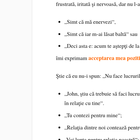
frustrată, iritată şi nervoasă, dar nu 
„Simt că mă enervezi“,
„Simt că iar m-ai lăsat baltă“ sau
„Deci asta e: acum te aştepţi de l
acceptarea mea pozit
îmi exprimam
Ştie că eu nu-i spun: „Nu face lucruril
„John, ştiu că trebuie să faci lucr
în relaţie cu tine“.
„Tu contezi pentru mine“;
„Relaţia dintre noi contează pent
„Voi lupta pentru relaţia noastră“;