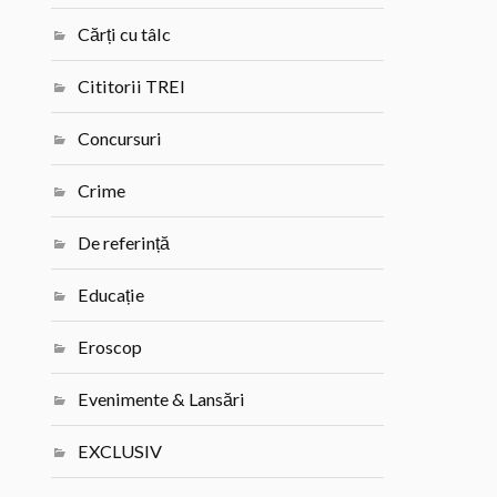
Cărți cu tâlc
Cititorii TREI
Concursuri
Crime
De referință
Educație
Eroscop
Evenimente & Lansări
EXCLUSIV