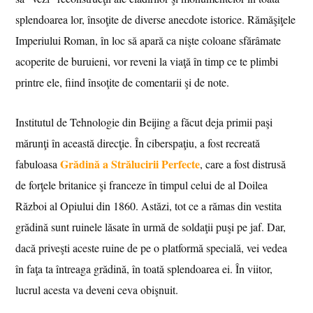
splendoarea lor, însoţite de diverse anecdote istorice. Rămăşiţele
Imperiului Roman, în loc să apară ca nişte coloane sfărâmate
acoperite de buruieni, vor reveni la viaţă în timp ce te plimbi
printre ele, fiind însoţite de comentarii şi de note.
Institutul de Tehnologie din Beijing a făcut deja primii paşi
mărunţi în această direcţie. În ciberspaţiu, a fost recreată
Grădină a Strălucirii Perfecte
fabuloasa
, care a fost distrusă
de forţele britanice şi franceze în timpul celui de al Doilea
Război al Opiului din 1860. Astăzi, tot ce a rămas din vestita
grădină sunt ruinele lăsate în urmă de soldaţii puşi pe jaf. Dar,
dacă priveşti aceste ruine de pe o platformă specială, vei vedea
în faţa ta întreaga grădină, în toată splendoarea ei. În viitor,
lucrul acesta va deveni ceva obişnuit.