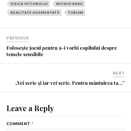
FIZICA VIITORULUI
MICHIO KAKU
REALITATE AUGMENTATĂ
TURISM
PREVIOUS
Folosește jocul pentru a-i vorbi copilului despre
temele sensibile
NEXT
„Vei scrie şi iar vei scrie. Pen­tru mân­tui­rea ta…”
Leave a Reply
COMMENT
*