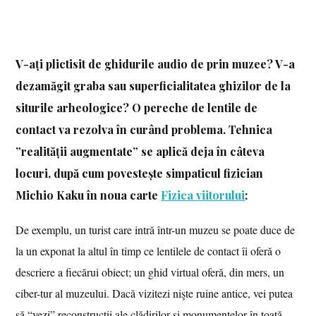
V-ați plictisit de ghidurile audio de prin muzee? V-a
dezamăgit graba sau superficialitatea ghizilor de la
siturile arheologice? O pereche de lentile de
contact va rezolva în curând problema. Tehnica
”realității augmentate” se aplică deja în câteva
locuri, după cum povestește simpaticul fizician
Michio Kaku în noua carte
Fizica viitorului
:
De exemplu, un turist care intră într-un muzeu se poate duce de
la un exponat la altul în timp ce lentilele de contact îi oferă o
descriere a fiecărui obiect; un ghid virtual oferă, din mers, un
ciber-tur al muzeului. Dacă vizitezi nişte ruine antice, vei putea
să “vezi” reconstrucţii ale clădirilor şi monumentelor în toată