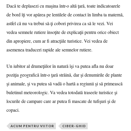
Dacă te deplasezi cu maşina într-o altă ţară, toate indicatoarele
de bord îţi vor apărea pe lentilele de contact în limba ta maternă,
astfel că nu va trebui să-ţi cobori privirea ca să le vezi. Vei
vedea semnele rutiere însoţite de explicaţii pentru orice obiect
din apropiere, cum ar fi atracţiile turistice. Vei vedea de
asemenea traduceri rapide ale semnelor rutiere.
Un iubitor al drumeţiilor în natură îşi va putea afla nu doar
poziţia geografică într-o ţară străină, dar şi denumirile de plante
şi animale, şi va putea să vadă o hartă a regiunii şi să primească
buletinul meteorologic. Va vedea totodată traseele turistice şi
locurile de campare care ar putea fi mascate de tufişuri şi de
copaci.
ACUM PENTRU VIITOR
CIBER-GHID