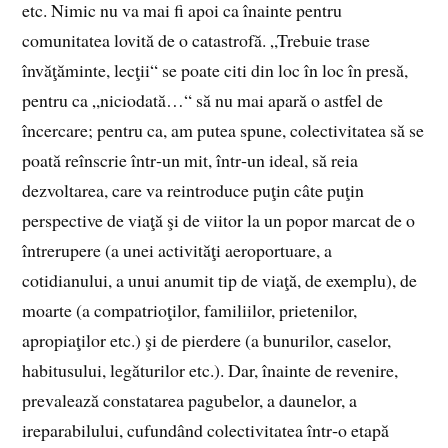
etc. Nimic nu va mai fi apoi ca înainte pentru
comunitatea lovită de o catastrofă. „Trebuie trase
învăţăminte, lecţii“ se poate citi din loc în loc în presă,
pentru ca „niciodată…“ să nu mai apară o astfel de
încercare; pentru ca, am putea spune, colectivitatea să se
poată reînscrie într‑un mit, într‑un ideal, să reia
dezvoltarea, care va reintroduce puţin câte puţin
perspective de viaţă şi de viitor la un popor marcat de o
întrerupere (a unei activităţi aeroportuare, a
cotidianului, a unui anumit tip de viaţă, de exemplu), de
moarte (a compatrioţilor, familiilor, prietenilor,
apropiaţilor etc.) şi de pierdere (a bunurilor, caselor,
habitusului, legăturilor etc.). Dar, înainte de revenire,
prevalează constatarea pagubelor, a daunelor, a
ireparabilului, cufundând colectivitatea într‑o etapă