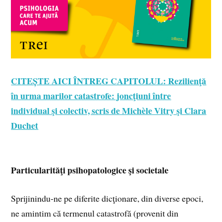
CITEȘTE AICI ÎNTREG CAPITOLUL: Rezilienţă
în urma marilor catastrofe: joncţiuni între
individual şi colectiv, scris de Michèle Vitry şi Clara
Duchet
Particularităţi psihopatologice şi societale
Sprijinindu‑ne pe diferite dicţionare, din diverse epoci,
ne amintim că termenul catastrofă (provenit din