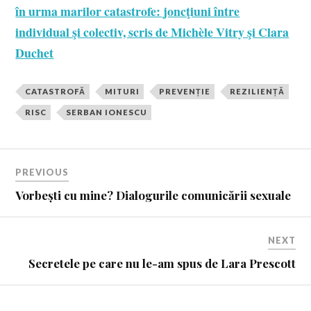
în urma marilor catastrofe: joncţiuni între
individual şi colectiv, scris de Michèle Vitry şi Clara
Duchet
CATASTROFĂ
MITURI
PREVENȚIE
REZILIENȚĂ
RISC
SERBAN IONESCU
PREVIOUS
Vorbești cu mine? Dialogurile comunicării sexuale
NEXT
Secretele pe care nu le-am spus de Lara Prescott