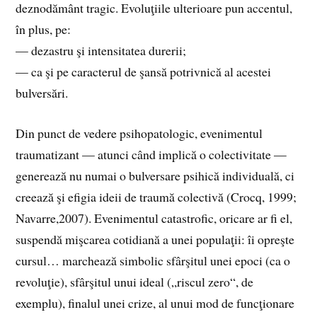
deznodământ tragic. Evoluţiile ulterioare pun accentul,
în plus, pe:
— dezastru şi intensitatea durerii;
— ca şi pe caracterul de şansă potrivnică al acestei
bulversări.
Din punct de vedere psihopatologic, evenimentul
traumatizant — atunci când implică o colectivitate —
generează nu numai o bulversare psihică individuală, ci
creează şi efigia ideii de traumă colectivă (Crocq, 1999;
Navarre,2007). Evenimentul catastrofic, oricare ar fi el,
suspendă mişcarea cotidiană a unei populaţii: îi opreşte
cursul… marchează simbolic sfârşitul unei epoci (ca o
revoluţie), sfârşitul unui ideal („riscul zero“, de
exemplu), finalul unei crize, al unui mod de funcţionare