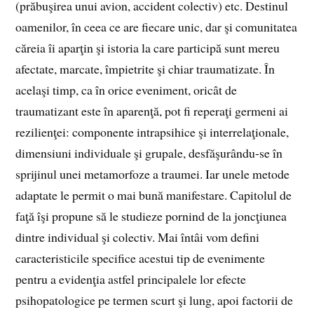
(prăbuşirea unui avion, accident colectiv) etc. Destinul
oamenilor, în ceea ce are fiecare unic, dar şi comunitatea
căreia îi aparţin şi istoria la care participă sunt mereu
afectate, marcate, împietrite şi chiar traumatizate. În
acelaşi timp, ca în orice eveniment, oricât de
traumatizant este în aparenţă, pot fi reperaţi germeni ai
rezilienţei: componente intrapsihice şi interrelaţionale,
dimensiuni individuale şi grupale, desfăşurându‑se în
sprijinul unei metamorfoze a traumei. Iar unele metode
adaptate le permit o mai bună manifestare. Capitolul de
faţă îşi propune să le studieze pornind de la joncţiunea
dintre individual şi colectiv. Mai întâi vom defini
caracteristicile specifice acestui tip de evenimente
pentru a evidenţia astfel principalele lor efecte
psihopatologice pe termen scurt şi lung, apoi factorii de