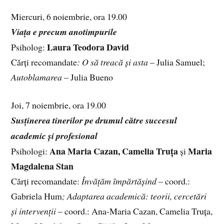
Miercuri, 6 noiembrie, ora 19.00
Viața e precum anotimpurile
Laura Teodora David
Psiholog:
Cărți recomandate
: O să treacă și asta
– Julia Samuel;
Autoblamarea
– Julia Bueno
Joi, 7 noiembrie, ora 19.00
Susținerea tinerilor pe drumul către succesul
academic și profesional
Ana Maria Cazan, Camelia Truța
Maria
Psihologi:
și
Magdalena Stan
Cărți recomandate:
Învățăm împărtășind
– coord.:
Gabriela Hum
; Adaptarea academică: teorii, cercetări
și intervenții
– coord.: Ana-Maria Cazan, Camelia Truța,