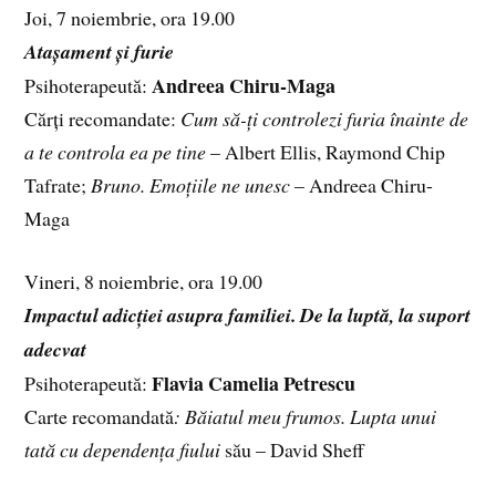
Joi, 7 noiembrie, ora 19.00
Atașament și furie
Andreea Chiru-Maga
Psihoterapeută:
Cărți recomandate:
Cum să-ți controlezi furia înainte de
a te controla ea pe tine
– Albert Ellis, Raymond Chip
Tafrate;
Bruno. Emoțiile ne unesc
– Andreea Chiru-
Maga
Vineri, 8 noiembrie, ora 19.00
Impactul adicției asupra familiei. De la luptă, la suport
adecvat
Flavia Camelia Petrescu
Psihoterapeută:
Carte recomandată
: Băiatul meu frumos. Lupta unui
tată cu dependența fiului
său – David Sheff