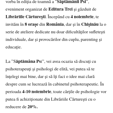
Săptămânii Psi
vorba în ediția de toamnă a ”
”,
Editura Trei
eveniment organizat de
și găzduit de
Librăriile Cărturești
4 noiembrie
. Începând cu
, te
8 orașe
România
Chișinău
invităm în
din
, dar și în
la o
serie de ateliere dedicate nu doar dificultăților sufletești
individuale, dar și provocărilor din cuplu, parenting și
educație.
ăptămâna Ps
La ”S
i”, vei avea ocazia să discuți cu
psihoterapeuți și psihologi de elită, vei putea să te
înțelegi mai bine, dar și să îți faci o idee mai clară
despre cum se lucrează în cabinetul psihoterapeutic. În
4-10 noiembrie
perioada
, toate cărțile de psihologie vor
putea fi achiziționate din Librăriile Cărturești cu o
20%.
reducere de