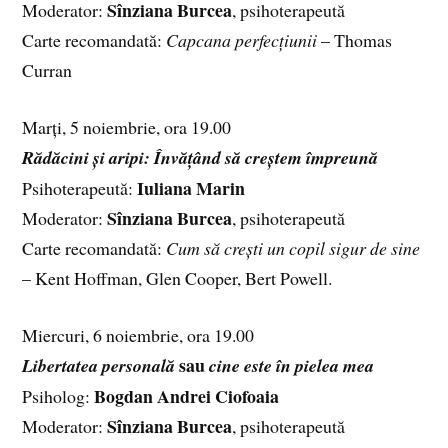
Sînziana Burcea
Moderator:
, psihoterapeută
Carte recomandată:
Capcana perfecțiunii
– Thomas
Curran
Marți, 5 noiembrie, ora 19.00
Rădăcini și aripi: Învățând să creștem împreună
Iuliana Marin
Psihoterapeută:
Sînziana Burcea
Moderator:
, psihoterapeută
Carte recomandată:
Cum să crești un copil sigur de sine
– Kent Hoffman, Glen Cooper, Bert Powell.
Miercuri, 6 noiembrie, ora 19.00
sau
Libertatea personală
cine este în pielea mea
Bogdan Andrei Ciofoaia
Psiholog:
Sînziana Burcea
Moderator:
, psihoterapeută