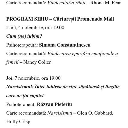
Carte recomandată:
Vindecatorul rănit
– Rhona M. Fear
PROGRAM SIBIU – Cărturești Promenada Mall
Luni, 4 noiembrie, ora 19.00
Cum (ne) iubim?
Simona Constantinescu
Psihoterapeută: ⁠
Carte recomandată:
Vindecarea epuizării emoționale a
femeii
– Nancy Colier
Joi, 7 noiembrie, ora 19.00
Narcisismul: Între iubirea de sine sănătoasă și iluziile
care ne țin captivi
Răzvan Pleteriu
Psihoterapeut:
Carte recomandată:
Narcisismul
– Glen O. Gabbard,
Holly Crisp