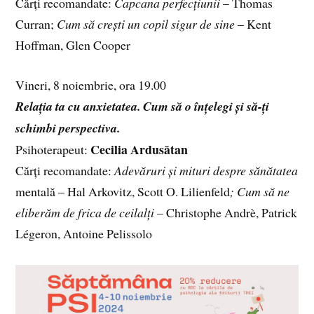
Cărți recomandate:
Capcana perfecțiunii
– Thomas
Curran;
Cum să crești un copil sigur de sine
– Kent
Hoffman, Glen Cooper
Vineri, 8 noiembrie, ora 19.00
Relația ta cu anxietatea. Cum să o înțelegi și să-ți
schimbi perspectiva.
Cecilia Ardusătan
Psihoterapeut:
Cărți recomandate:
Adevăruri și mituri despre sănătatea
mentală – Hal Arkovitz, Scott O. Lilienfeld
; Cum să ne
eliberăm de frica de ceilalți
– Christophe Andrè, Patrick
Légeron, Antoine Pelissolo