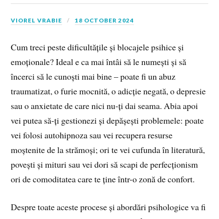
VIOREL VRABIE
18 OCTOBER 2024
Cum treci peste dificultățile și blocajele psihice și
emoționale? Ideal e ca mai întâi să le numești și să
încerci să le cunoști mai bine – poate fi un abuz
traumatizat, o furie mocnită, o adicție negată, o depresie
sau o anxietate de care nici nu-ți dai seama. Abia apoi
vei putea să-ți gestionezi și depășești problemele: poate
vei folosi autohipnoza sau vei recupera resurse
moștenite de la strămoși; ori te vei cufunda în literatură,
povești și mituri sau vei dori să scapi de perfecționism
ori de comoditatea care te ține într-o zonă de confort.
Despre toate aceste procese și abordări psihologice va fi