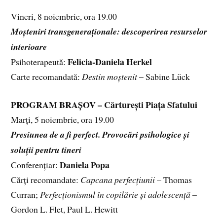
Vineri, 8 noiembrie, ora 19.00
Moșteniri transgeneraționale: descoperirea resurselor
interioare
Felicia-Daniela Herkel
Psihoterapeută:
Carte recomandată:
Destin moștenit
– Sabine Lück
PROGRAM BRAȘOV – Cărturești Piața Sfatului
Marți, 5 noiembrie, ora 19.00
Presiunea de a fi perfect. Provocări psihologice și
soluții pentru tineri
Daniela Popa
Conferențiar:
Cărți recomandate:
Capcana perfecțiunii
– Thomas
Curran;
Perfecționismul în copilărie și adolescență
–
Gordon L. Flet, Paul L. Hewitt