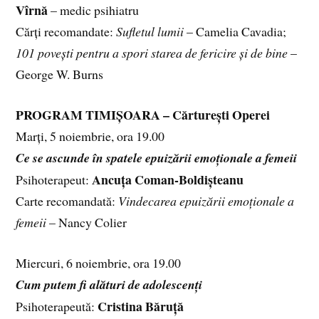
Vîrnă
– medic psihiatru
Cărți recomandate:
Sufletul lumii
– Camelia Cavadia;
101 povești pentru a spori starea de fericire și de bine
–
George W. Burns
PROGRAM TIMIȘOARA – Cărturești Operei
Marți, 5 noiembrie, ora 19.00
Ce se ascunde în spatele epuizării emoționale a femeii
Ancuța Coman-Boldișteanu
Psihoterapeut:
Carte recomandată:
Vindecarea epuizării emoționale a
femeii
– Nancy Colier
Miercuri, 6 noiembrie, ora 19.00
Cum putem fi alături de adolescenți
Cristina Băruță
Psihoterapeută: