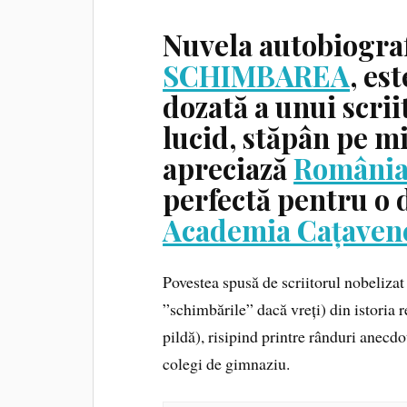
Nuvela autobiograf
SCHIMBAREA
, es
dozată a unui scrii
lucid, stăpân pe mi
apreciază
România 
perfectă pentru o 
Academia Cațaven
Povestea spusă de scriitorul nobelizat
”schimbările” dacă vreți) din istoria 
pildă), risipind printre rânduri anecdot
colegi de gimnaziu.