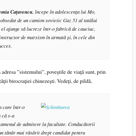
emia Cațavencu
, începe în adolescența lui Mo,
 obsedat de un camion sovietic Gaz 51 al tatălui
 el ajunge să lucreze într-o fabrică de cauciuc,
 instructor de marxism în armată și, în cele din
ucces.
la adresa ”sistemului”, poveștile de viață sunt, prin
ății birocrației chinezești. Vedeți, de pildă,
 care într-o
 că s-a
xamenul de admitere la facultate. Conducătorii
un tânăr mai răsărit drept candidat pentru