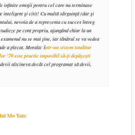
de infinite emoţii pentru cel care nu terminase
e inteligent şi citit! Cu multă sârguinţă (dar şi
tului, nevoia de a reprezenta cu succes întreg
studieze pe cont propriu, ajungând chiar la un
 examenul nu se mai ţine, iar tânărul se va vedea
nde a plecat. Morala: î
ntr-un sistem totalitar
r ’70 este practic imposibil să-ţi depăşeşti
ă devii altcineva decât cel programat să devii,
lui Mo Yan: