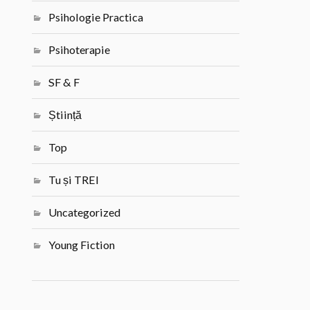
Psihologie Practica
Psihoterapie
SF & F
Știință
Top
Tu și TREI
Uncategorized
Young Fiction