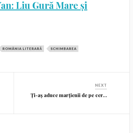
Yan: Liu Gură Mare și
ROMÂNIA LITERARĂ
SCHIMBAREA
NEXT
Ți-aș aduce marțienii de pe cer…