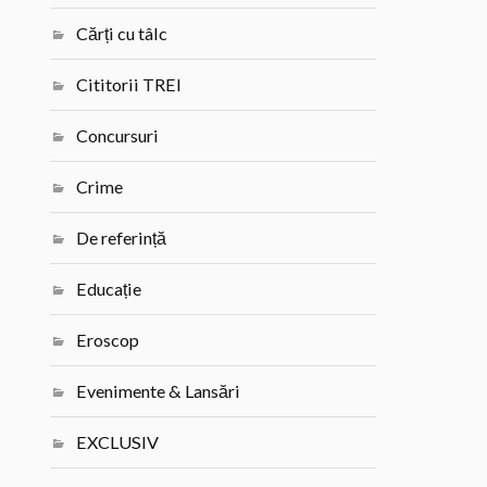
Cărți cu tâlc
Cititorii TREI
Concursuri
Crime
De referință
Educație
Eroscop
Evenimente & Lansări
EXCLUSIV