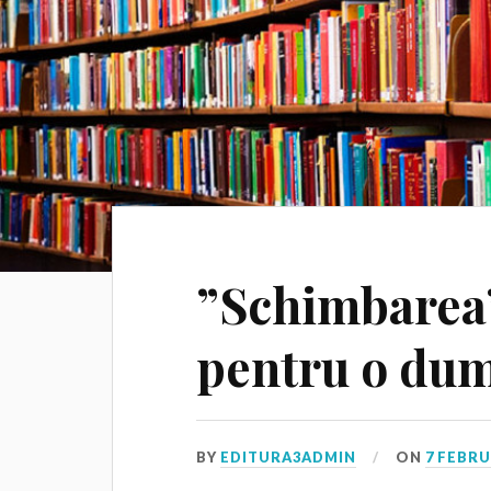
”Schimbarea”
pentru o dum
BY
EDITURA3ADMIN
ON
7 FEBRU