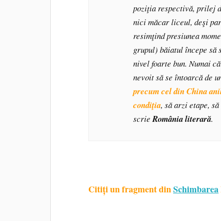
poziţia respectivă, prilej 
nici măcar liceul, deşi par
resimţind presiunea momen
grupul) băiatul începe să 
nivel foarte bun. Numai că
nevoit să se întoarcă de u
precum cel din China anilo
condiţia
, să arzi etape, s
scrie
România literară
.
Citiți un fragment din
Schimbarea