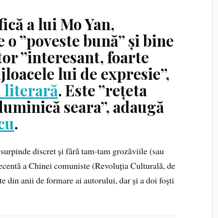
ică a lui Mo Yan,
te o ”poveste bună” și bine
tor ”interesant, foarte
jloacele lui de expresie”,
literară
.
Este ”rețeta
duminică seara”, adaugă
cu
.
 surpinde discret și fără tam-tam grozăviile (sau
recentă a Chinei comuniste (Revoluția Culturală, de
e din anii de formare ai autorului, dar și a doi foști