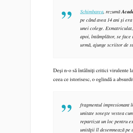
Schimbarea
, rezumă
Acad
pe când avea 14 ani și era
unei colege. Exmatriculat,
apoi, întâmplător, se face
urmă, ajunge scriitor de s
Deși n-o să întâlniți critici virulente 
ceea ce istorisesc, o oglindă a absurdit
fragmentul impresionant în
unitate soseşte vestea cum
repartizat un loc pentru e
unităţii îl desemnează pe 