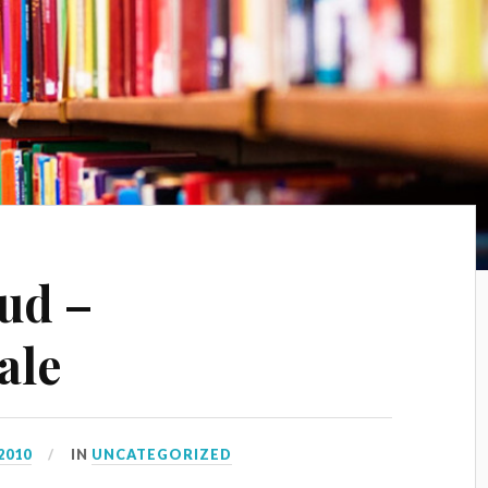
ud –
ale
2010
IN
UNCATEGORIZED