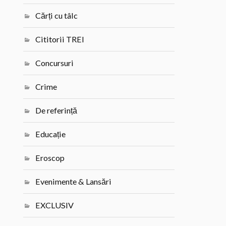
Cărți cu tâlc
Cititorii TREI
Concursuri
Crime
De referință
Educație
Eroscop
Evenimente & Lansări
EXCLUSIV