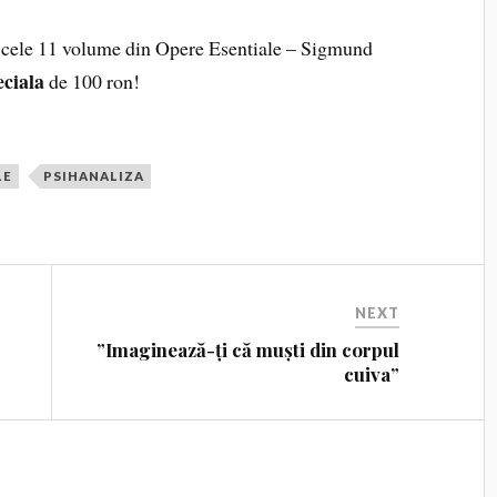
 cele 11 volume din Opere Esentiale – Sigmund
eciala
de 100 ron!
LE
PSIHANALIZA
NEXT
”Imaginează-ți că muști din corpul
cuiva”