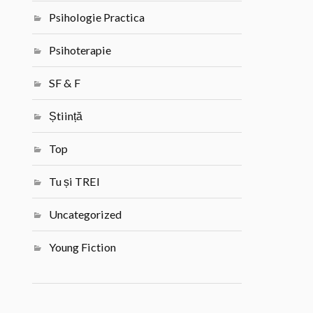
Psihologie Practica
Psihoterapie
SF & F
Știință
Top
Tu și TREI
Uncategorized
Young Fiction