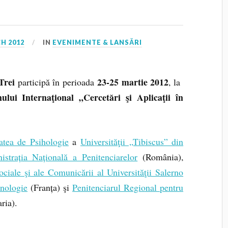
H 2012
IN
EVENIMENTE & LANSĂRI
Trei
23-25 martie 2012
participă în perioada
, la
lui Internaţional „Cercetări şi Aplicaţii în
atea de Psihologie
a
Universităţii „Tibiscus” din
istrația Națională a Penitenciarelor
(România),
ociale şi ale Comunicării al Universităţii Salerno
nologie
(Franța) şi
Penitenciarul Regional pentru
ria).