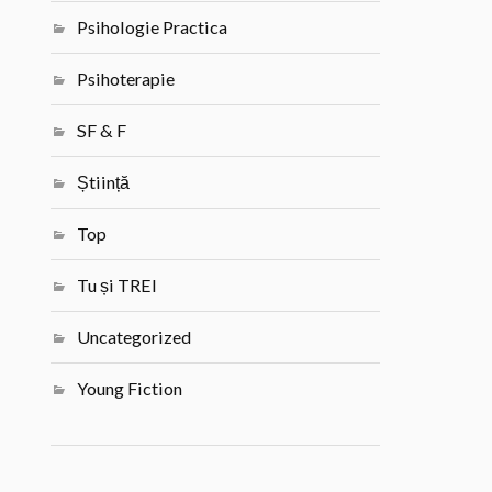
Psihologie Practica
Psihoterapie
SF & F
Știință
Top
Tu și TREI
Uncategorized
Young Fiction