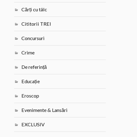
Cărți cu tâlc
Cititorii TREI
Concursuri
Crime
De referință
Educație
Eroscop
Evenimente & Lansări
EXCLUSIV