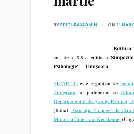
martie
BY
EDITURA3ADMIN
ON
21 MARC
Editura 
Simpozionu
cea de-a XX-a ediţie a
Psihologie” –
Timişoara
.
SICAP 20
, este organizat de
Facult
Timişoara
, în parteneriat cu
Admin
Departamentul de Ştiinţe Politice, S
(Italia),
Asociația Franceză de Crimi
Minori și Tineri din Kecskem
é
t
(Unga