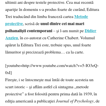
ultimii ani despre testele proiective. Cea mai recentă
apariţie în domeniu s-a produs foarte de curând, Editura
Metode
Trei traducând din limba franceză cartea
proiective
unul dintre cei mai mari
, scrisă de
psihanalişti contemporani
Didier
– şi l-am numit pe
Anzieu
, în co-autorat cu Catherine Chabert. Volumul
apărut la Editura Trei este, trebuie spus, unul foarte
lămuritor şi precizează problema… ca la carte.
[youtube=http://www.youtube.com/watch?v=5-IO3eQ-
0sI]
Fireşte, i se întocmeşte mai întâi de toate acesteia un
scurt istoric – şi aflăm astfel că sintagma „metode
proiective” a fost folosită pentru prima dată în 1939, în
ediţia americană a publicaţiei
Journal of Psychology
, de