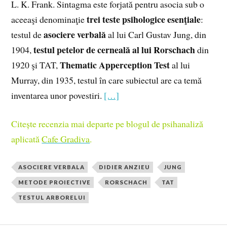
L. K. Frank. Sintagma este forjată pentru asocia sub o
trei teste psihologice esenţiale
aceeaşi denominaţie
:
asociere verbală
testul de
al lui Carl Gustav Jung, din
testul petelor de cerneală al lui Rorschach
1904,
din
Thematic Apperception Test
1920 şi TAT,
al lui
Murray, din 1935, testul în care subiectul are ca temă
inventarea unor povestiri.
[…]
Citește recenzia mai departe pe blogul de psihanaliză
aplicată
Cafe Gradiva
.
ASOCIERE VERBALA
DIDIER ANZIEU
JUNG
METODE PROIECTIVE
RORSCHACH
TAT
TESTUL ARBORELUI