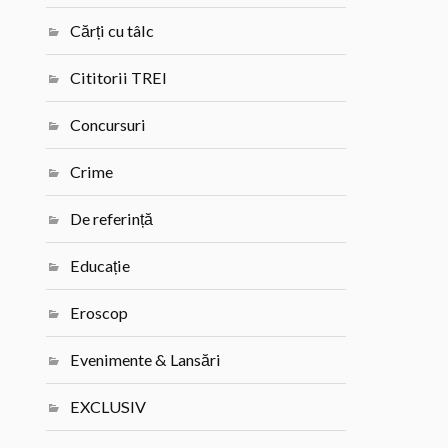
Cărți cu tâlc
Cititorii TREI
Concursuri
Crime
De referință
Educație
Eroscop
Evenimente & Lansări
EXCLUSIV