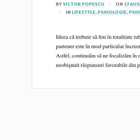
BY
VICTOR POPESCU
ON
17 AUG
IN
LIFESTYLE
,
PSIHOLOGIE
,
PSI
Ideea că trebuie să fim în totalitate iub
partener este în mod particular încrus­
Astfel, continuăm să ne focalizăm în 
neobişnuit răspunsuri favorabile din p