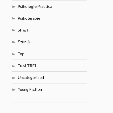
Psihologie Practica
Psihoterapie
SF & F
Știință
Top
Tu și TREI
Uncategorized
Young Fiction