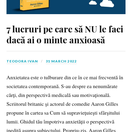
7 lucruri pe care să NU le faci
dacă ai o minte anxioasă
TEODORA IVAN
31 MARCH 2022
Anxietatea este o tulburare din ce în ce mai frecventă în
societatea contemporană. S-au despre ea nenumărate
cărți, din perspectivă medicală sau motivațională.
Scriitorul britanic și actorul de comedie Aaron Gilles
propune în cartea sa Cum să supraviețuiești sfârșitului
lumii. Ghidul tău împotriva anxietății o perspectivă
inedită asupra subiectului. Propriu-zis, Aaron Gilles