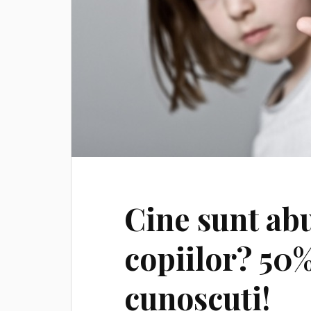
Cine sunt abu
copiilor? 50%
cunoscuți!