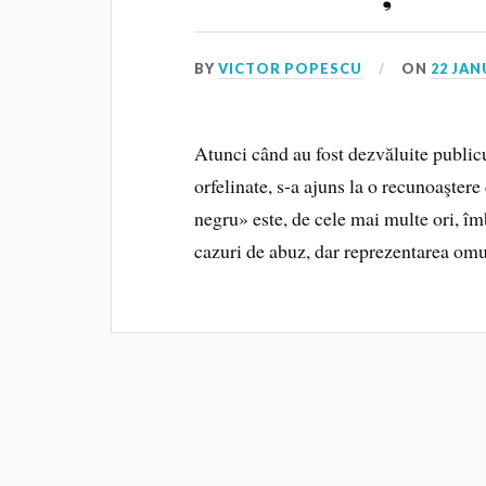
BY
VICTOR POPESCU
ON
22 JAN
Atunci când au fost dezvăluite public
orfelinate, s-a ajuns la o recunoaşte
negru» este, de cele mai multe ori, îmb
cazuri de abuz, dar reprezentarea omu