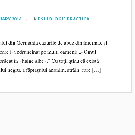
UARY 2016
IN
PSIHOLOGIE PRACTICA
ului din Germania cazurile de abuz din internate şi
re care i-a zdruncinat pe mulţi oameni: „«Omul
răcat în «haine albe».“ Cu toţii ştiau că există
lui negru, a făptaşului anonim, străin, care […]