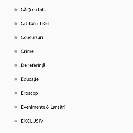
Cărți cu tâlc
Cititorii TREI
Concursuri
Crime
De referință
Educație
Eroscop
Evenimente & Lansări
EXCLUSIV