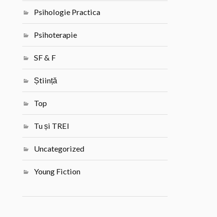
Psihologie Practica
Psihoterapie
SF & F
Știință
Top
Tu și TREI
Uncategorized
Young Fiction