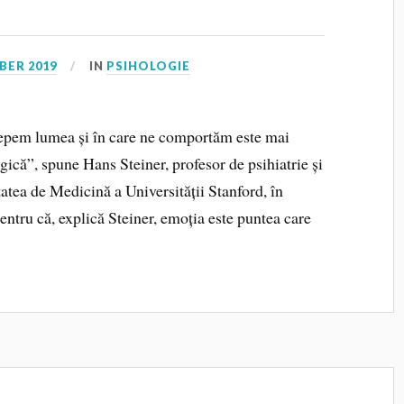
BER 2019
IN
PSIHOLOGIE
epem lumea și în care ne comportăm este mai
ică”, spune Hans Steiner, profesor de psihiatrie și
atea de Medicină a Universității Stanford, în
entru că, explică Steiner, emoția este puntea care