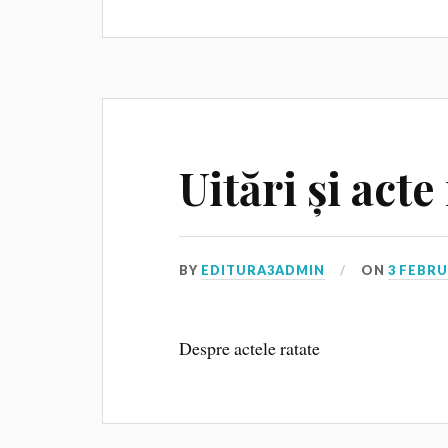
Uitări și acte
BY
EDITURA3ADMIN
ON
3 FEBRU
Despre actele ratate