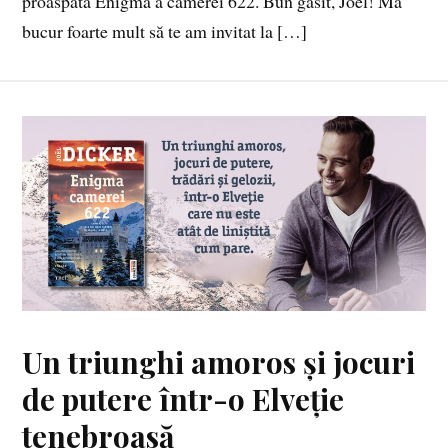
proaspăta Enigmă a camerei 622. Bun găsit, Joël! Mă
bucur foarte mult să te am invitat la […]
Un triunghi amoros și jocuri
de putere într-o Elveție
tenebroasă