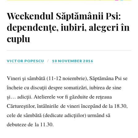
Weekendul Săptămânii Psi:
dependențe, iubiri, alegeri în
cuplu
VICTOR POPESCU
10 NOVEMBER 2016
Vineri și sâmbătă (11-12 noiembrie), Săptămâna Psi se
încheie cu discuții despre somatizări, iubirea de sine
și… adicții. Atelierele vor fi găzduite de rețeaua
Cărtureștilor, întâlnirile de vineri începând de la 18.30,
cele de sâmbătă (dedicate adicțiilor) urmând să
debuteze de la 11.30.