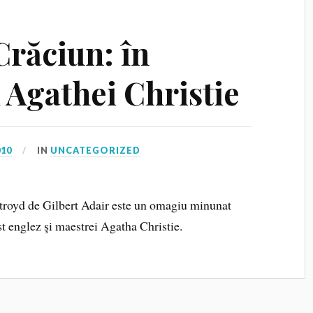
Crăciun: în
l Agathei Christie
010
IN
UNCATEGORIZED
royd de Gilbert Adair este un omagiu minunat
st englez şi maestrei Agatha Christie.