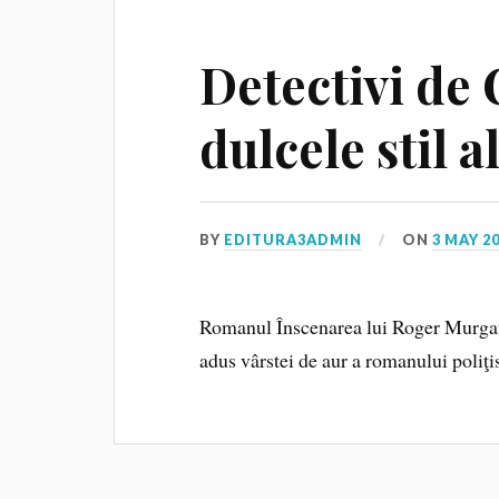
Detectivi de 
dulcele stil a
BY
EDITURA3ADMIN
ON
3 MAY 2
Romanul Înscenarea lui Roger Murgat
adus vârstei de aur a romanului poliţi