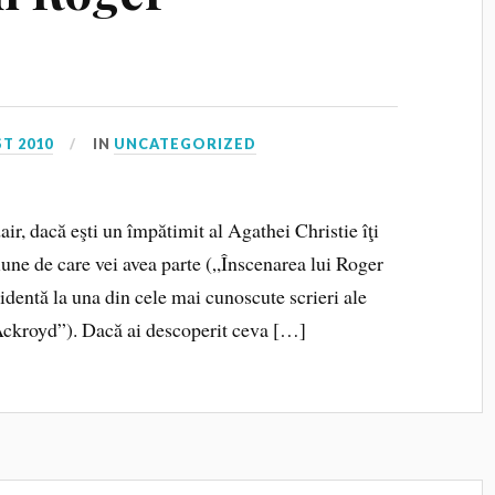
T 2010
IN
UNCATEGORIZED
air, dacă eşti un împătimit al Agathei Christie îţi
ţiune de care vei avea parte („Înscenarea lui Roger
dentă la una din cele mai cunoscute scrieri ale
 Ackroyd”). Dacă ai descoperit ceva […]