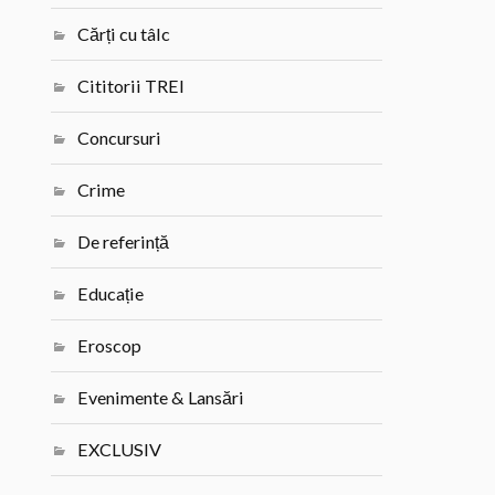
Cărți cu tâlc
Cititorii TREI
Concursuri
Crime
De referință
Educație
Eroscop
Evenimente & Lansări
EXCLUSIV