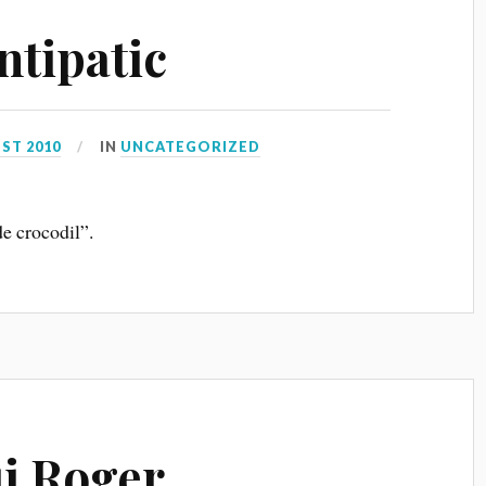
ntipatic
ST 2010
IN
UNCATEGORIZED
de crocodil”.
ui Roger