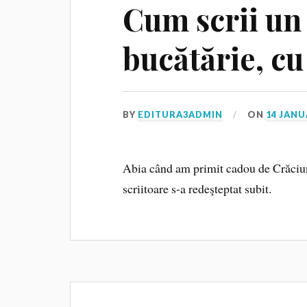
Cum scrii un 
bucătărie, cu
BY
EDITURA3ADMIN
ON
14 JANU
Abia când am primit cadou de Crăciun
scriitoare s-a redeşteptat subit.