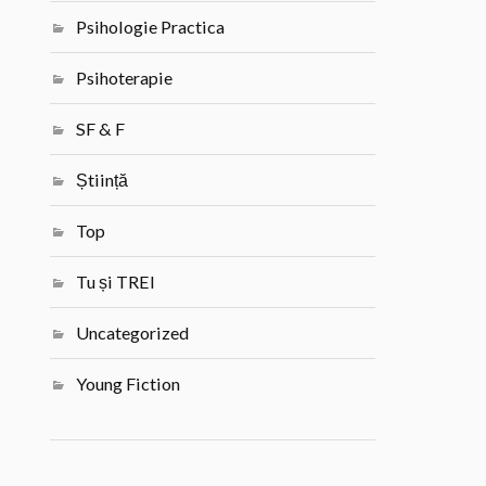
Psihologie Practica
Psihoterapie
SF & F
Știință
Top
Tu și TREI
Uncategorized
Young Fiction