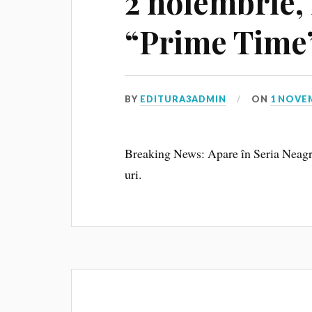
2 noiembrie, 
“Prime Time
BY
EDITURA3ADMIN
ON
1 NOVE
Breaking News: Apare în Seria Neagră!
uri.