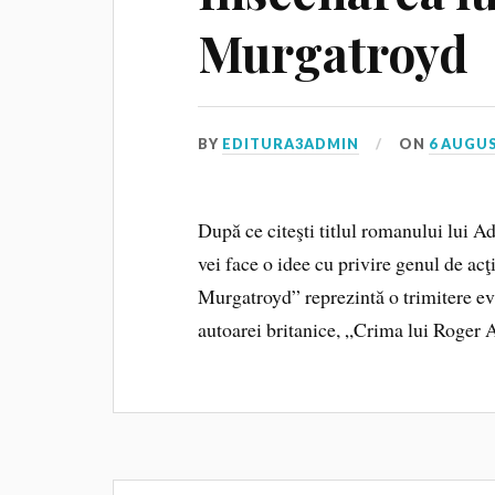
Murgatroyd
BY
EDITURA3ADMIN
ON
6 AUGUS
După ce citeşti titlul romanului lui Ad
vei face o idee cu privire genul de ac
Murgatroyd” reprezintă o trimitere evi
autoarei britanice, „Crima lui Roger