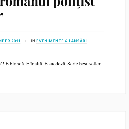
romanul poliţist
”
MBER 2011
IN
EVENIMENTE & LANSĂRI
 E blondă. E înaltă. E suedeză. Scrie best-seller-