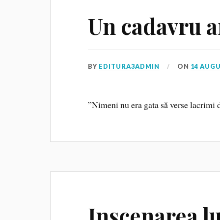
Un cadavru a
BY
EDITURA3ADMIN
ON
14 AUGU
”Nimeni nu era gata să verse lacrimi 
Inscenarea l