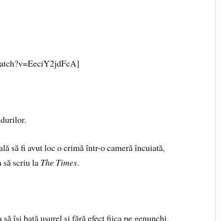
watch?v=EeciY2jdFcA]
durilor.
lă să fi avut loc o crimă într-o cameră încuiată,
 să scriu la
The Times
.
să îşi bată uşurel şi fără efect fiica pe genunchi,