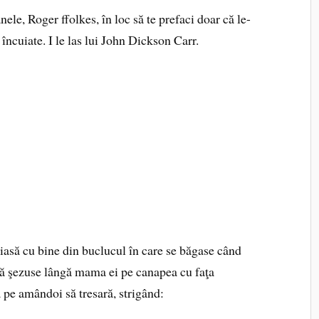
ele, Roger ffolkes, în loc să te prefaci doar că le-
e încuiate. I le las lui John Dickson Carr.
iasă cu bine din buclucul în care se băgase când
lipă şezuse lângă mama ei pe canapea cu faţa
ă pe amândoi să tresară, strigând: