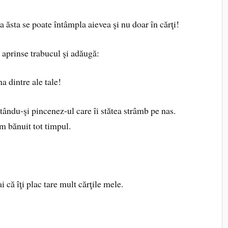
a ăsta se poate întâmpla aievea şi nu doar în cărţi!
 aprinse trabucul şi adăugă:
a dintre ale tale!
ndu-şi pincenez-ul care îi stătea strâmb pe nas.
m bănuit tot timpul.
că îţi plac tare mult cărţile mele.