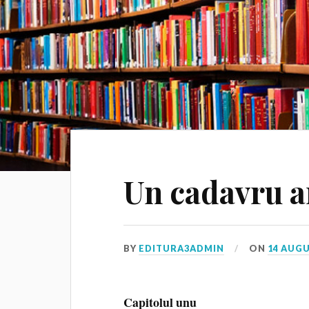
Un cadavru a
BY
EDITURA3ADMIN
ON
14 AUGU
Capitolul unu