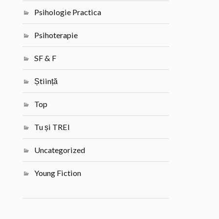
Psihologie Practica
Psihoterapie
SF & F
Știință
Top
Tu și TREI
Uncategorized
Young Fiction