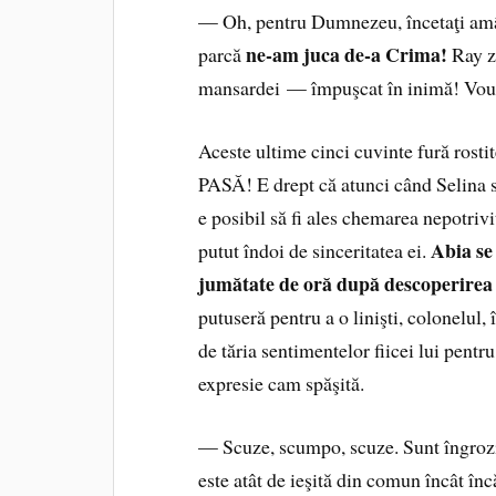
— Oh, pentru Dumnezeu, încetaţi amând
ne-am juca de-a Crima!
parcă
Ray z
mansardei — împuşcat în inimă! Vouă
Aceste ultime cinci cuvinte fură ros
PASĂ! E drept că atunci când Selina se
e posibil să fi ales chemarea nepotrivi
Abia se
putut îndoi de sinceritatea ei.
jumătate de oră după descoperirea
putuseră pentru a o linişti, colonelul, 
de tăria sentimentelor fiicei lui pent
expresie cam spăşită.
— Scuze, scumpo, scuze. Sunt îngrozi
este atât de ieşită din comun încât în