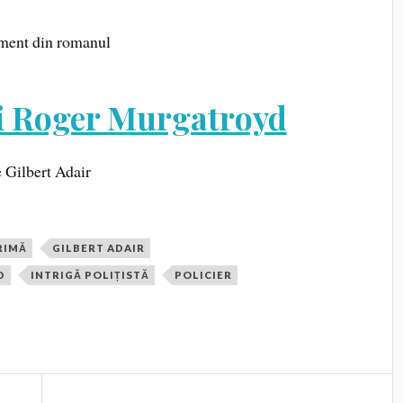
ment din romanul
ui Roger Murgatroyd
 Gilbert Adair
RIMĂ
GILBERT ADAIR
D
INTRIGĂ POLIȚISTĂ
POLICIER