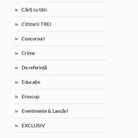
Cărți cu tâlc
Cititorii TREI
Concursuri
Crime
De referință
Educație
Eroscop
Evenimente & Lansări
EXCLUSIV