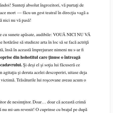
oi! Sunteţi absolut îngrozitori, vă purtaţi de
ace mort — făcu un gest teatral în direcţia vagă a
 nici nu vă pasă!
tite cu sunete apăsate, audibile: VOUĂ NICI NU VĂ
 hotărâse să studieze arta în loc să se facă actriţă
tă, însă în această împrejurare nimeni nu s-ar fi
 oprise din hohotitul care ţinuse o întreagă
 cadavrului.
Şi deşi el şi soţia lui făcuseră ce
în agitaţia şi deruta acelei descoperiri, uitase deja
ru victimă. Trăsăturile lui roşcovane aveau acum o
tor de nesimţitor. Doar… doar că această crimă
că nu mi-am revenit! O cuprinse cu braţul pe după