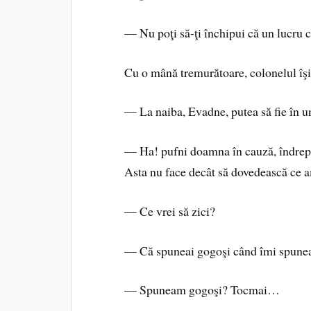
— Nu poţi să-ţi închipui că un lucru c
Cu o mână tremurătoare, colonelul îşi
— La naiba, Evadne, putea să fie în un
— Ha! pufni doamna în cauză, îndreptâ
Asta nu face decât să dovedească ce a
— Ce vrei să zici?
— Că spuneai gogoşi când îmi spuneai 
— Spuneam gogoşi? Tocmai…