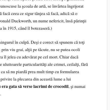
unoscuse la şcoala de artă, se învârtea îngrijorat
să facă ceea ce sigur tânjea să facă, adică să o
Donald Duckworth, un nume nefericit, însă părinţii
a în 1915, când îl botezaseră.)
 singurul în culpă. Deşi e corect să spunem că toţi
prin viu grai, alţii pe tăcute, nu se putea ocoli
 ea îl jelea cu adevărat pe cel mort. Chiar dacă
 uluitoarele particularităţi ale crimei, ceilalţi, fără
ui ca să nu piardă prea mult timp cu formularea
privire la plecarea din această lume a lui
 era gata să verse lacrimi de crocodil
, şi numai
.