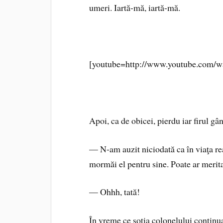
umeri. Iartă-mă, iartă-mă.
[youtube=http://www.youtube.com/
Apoi, ca de obicei, pierdu iar firul gân
— N-am auzit niciodată ca în viaţa rea
mormăi el pentru sine. Poate ar merita
— Ohhh, tată!
În vreme ce soţia colonelului continua 