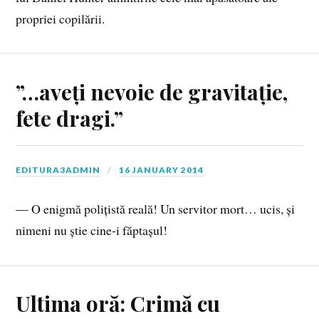
propriei copilării.
”…aveți nevoie de gravitație,
fete dragi.”
EDITURA3ADMIN
16 JANUARY 2014
— O enigmă polițistă reală! Un servitor mort… ucis, și
nimeni nu știe cine-i făptașul!
Ultima oră: Crimă cu