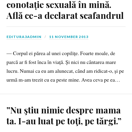
conotație sexuală în mină.
Află ce-a declarat scafandrul
EDITURA3ADMIN
11 NOVEMBER 2013
— Corpul ei părea al unei copilițe. Foarte moale, de
parcă ar fi fost înca în viață. Și nici nu cântarea mare
lucru. Numai ca eu am alunecat, când am ridicat-o, și pe
urmă m-am trezit cu ea peste mine. Avea ceva pe ea…
”Nu ştiu nimic despre mama
ta. I-au luat pe toţi, pe tărgi.”