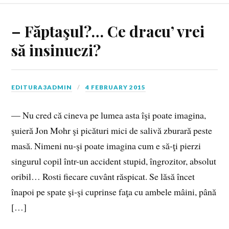
– Făptaşul?… Ce dracu’ vrei
să insinuezi?
EDITURA3ADMIN
4 FEBRUARY 2015
— Nu cred că cineva pe lumea asta îşi poate imagina,
şuieră Jon Mohr şi picături mici de salivă zburară peste
masă. Nimeni nu‑şi poate imagina cum e să‑ţi pierzi
singurul copil într-un accident stupid, îngrozitor, absolut
oribil… Rosti fiecare cuvânt răspicat. Se lăsă încet
înapoi pe spate şi‑şi cuprinse faţa cu ambele mâini, până
[…]